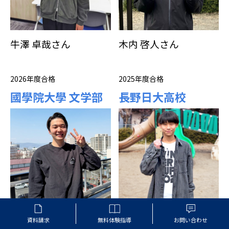
牛澤 卓哉さん
木内 啓人さん
2026年度合格
2025年度合格
國學院大學 文学部
長野日大高校
内山 颯大さん
小山 陽平さん
資料請求
無料体験指導
お問い合わせ