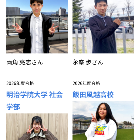
両角 亮志さん
永峯 歩さん
2026年度合格
2026年度合格
明治学院大学 社会
飯田風越高校
学部