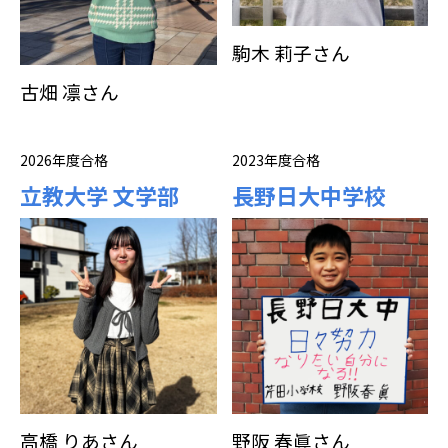
駒木 莉子さん
古畑 凛さん
2026年度合格
2023年度合格
立教大学 文学部
長野日大中学校
高橋 りあさん
野阪 春眞さん