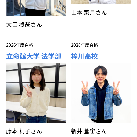
山本 菜月さん
大口 柊哉さん
2026年度合格
2026年度合格
立命館大学 法学部
梓川高校
藤本 莉子さん
新井 蒼宙さん