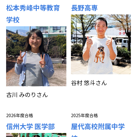
松本秀峰中等教育
長野高専
学校
谷村 悠斗さん
古川 みのりさん
2026年度合格
2025年度合格
信州大学 医学部
屋代高校附属中学