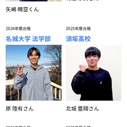
矢嶋 晴空くん
2026年度合格
2025年度合格
名城大学 法学部
須坂高校
原 陸有さん
北城 塁翔さん