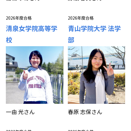
2026年度合格
2026年度合格
清泉女学院高等学
青山学院大学 法学
校
部
一由 光さん
春原 志保さん