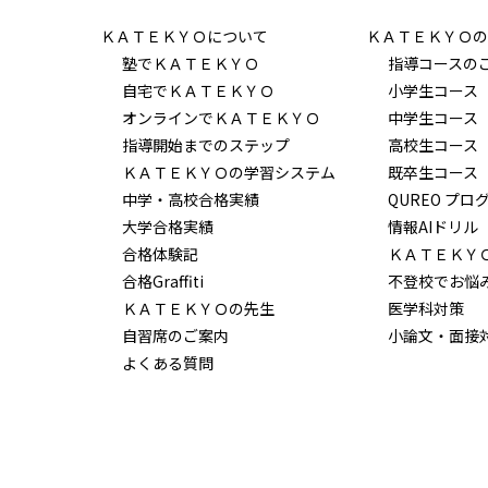
ＫＡＴＥＫＹＯについて
ＫＡＴＥＫＹＯの
塾でＫＡＴＥＫＹＯ
指導コースの
自宅でＫＡＴＥＫＹＯ
小学生コース
オンラインでＫＡＴＥＫＹＯ
中学生コース
指導開始までのステップ
高校生コース
ＫＡＴＥＫＹＯの学習システム
既卒生コース
中学・高校合格実績
QUREO プロ
大学合格実績
情報AIドリル
合格体験記
ＫＡＴＥＫＹ
合格Graffiti
不登校でお悩
ＫＡＴＥＫＹＯの先生
医学科対策
自習席のご案内
小論文・面接
よくある質問