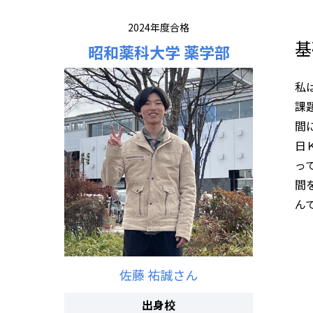
2024年度合格
基
昭和薬科大学 薬学部
私
課
間
日
っ
間
ん
佐藤 祐誠さん
出身校