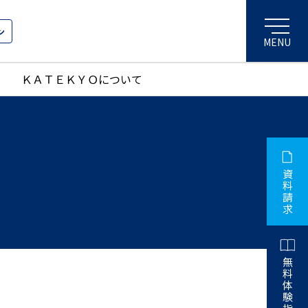
ン
ＫＡＴＥＫＹＯについて
資
料
請
求
無
料
体
験