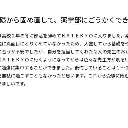
礎から固め直して、薬学部にごうかくで
は高校２年の冬に部活を辞めてＫＡＴＥＫＹＯに入りました。
題に真面目にとりくめていなかったため、入塾してから基礎を
に合うか不安でしたが、自分を担当してくれた２人の先生のお
ＫＡＴＥＫＹＯに行くようになってからは色々な先生方が明る
て勉強に集中することができました。後悔していることは１～
を無駄に過ごすこともなかったと思います。これから受験に臨
でほしいです。