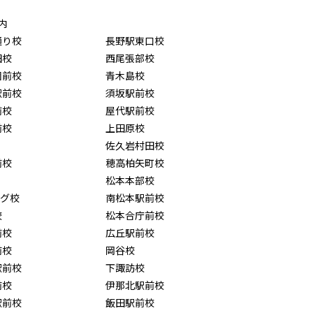
内
通り校
長野駅東口校
田校
西尾張部校
園前校
青木島校
駅前校
須坂駅前校
前校
屋代駅前校
前校
上田原校
佐久岩村田校
前校
穂高柏矢町校
松本本部校
ング校
南松本駅前校
校
松本合庁前校
前校
広丘駅前校
前校
岡谷校
駅前校
下諏訪校
前校
伊那北駅前校
駅前校
飯田駅前校