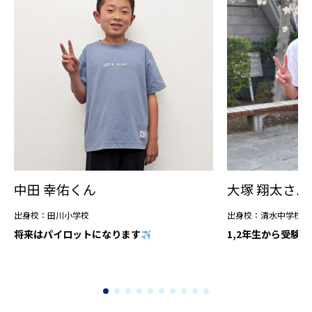
中田 幸佑くん
大塚 翔太さん
出身校：田川小学校
出身校：清水中学校
将来はパイロットになります
1,2年生から受験