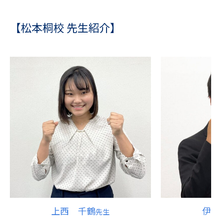
【松本桐校 先生紹介】
上西 千鶴
伊川
先生