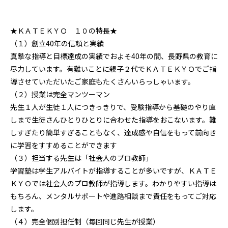
★ＫＡＴＥＫＹＯ １０の特長★
（１）創立40年の信頼と実績
真摯な指導と目標達成の実績でおよそ40年の間、長野県の教育に
尽力しています。有難いことに親子２代でＫＡＴＥＫＹＯでご指
導させていただいたご家庭もたくさんいらっしゃいます。
（２）授業は完全マンツーマン
先生１人が生徒１人につきっきりで、受験指導から基礎のやり直
しまで生徒さんひとりひとりに合わせた指導をおこないます。難
しすぎたり簡単すぎることもなく、達成感や自信をもって前向き
に学習をすすめることができます
（３）担当する先生は「社会人のプロ教師」
学習塾は学生アルバイトが指導することが多いですが、ＫＡＴＥ
ＫＹＯでは社会人のプロ教師が指導します。わかりやすい指導は
もちろん、メンタルサポートや進路相談まで責任をもってご対応
します。
（４）完全個別担任制（毎回同じ先生が授業）