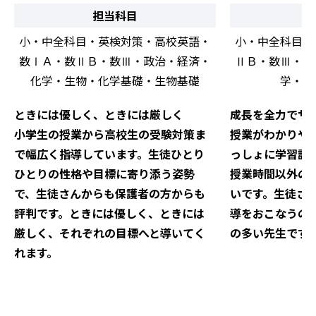
担当科目
小・中全科目・英検対策・高校英語・
小・中全科目・
数ⅠＡ・数ⅡＢ・数Ⅲ・政治・経済・
ⅡＢ・数Ⅲ・現
化学・生物・化学基礎・生物基礎
学・生
ときには優しく、ときには厳しく
成長を全力でサ
小学生の授業から高校生の受験対策ま
授業がわかりや
で幅広く指導しています。生徒ひとり
っしょに学習計
ひとりの性格や目標に寄り添う姿勢
授業時間以外の
で、生徒さんからも保護者の方からも
いです。生徒さ
評判です。ときには優しく、ときには
導をおこなうの
厳しく、それぞれの目標へと導いてく
の多い先生です
れます。