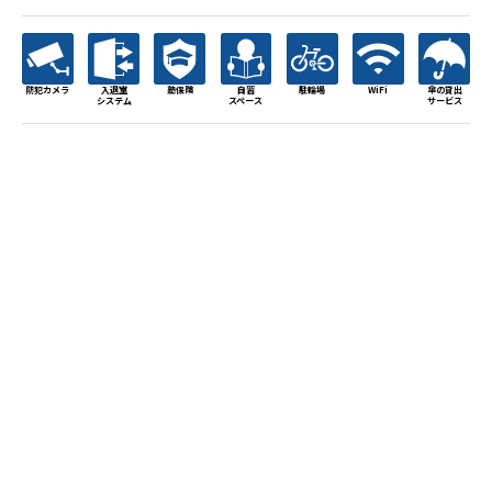
防犯カメラ
入退室
塾保険
自習
駐輪場
WiFi
傘の貸出
システム
スペース
サービス