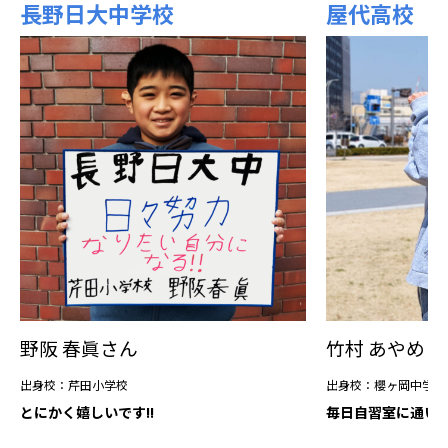
長野日大中学校
屋代高校
野阪 春眞さん
竹村 あやめさ
出身校：芹田小学校
出身校：櫻ヶ岡中学校
とにかく嬉しいです!!
毎日自習室に通い