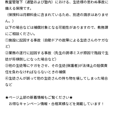
教室管理下（通塾および塾内）における、生徒様の思わぬ事故に
備える保険です。
（保険料は月額料金に含まれているため、別途の請求はありませ
ん。）
以下の場合などは補償対象となる可能性がありますので、教務課
にご相談ください。
①施設に起因する事故（自動ドアの故障による生徒さんのケガな
ど）
②業務の遂行に起因する事故（先生の誘導ミスが原因で階段で生
徒が将棋倒しになった場合など）
③他の生徒等にケガをさせ、その生徒(保護者)が法律上の賠償責
任を負わなければならないときの補償
④生徒さんが誤って他の生徒さんの持ち物を壊してしまった場合
など
★ページ上部の新着情報もご覧ください★
お得なキャンペーン情報・合格実績などを掲載しています！