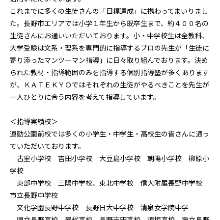
これまでに多くの生徒さんの「目標達成」に携わってまいりまし
た。長野市エリアでは小学１年生から既卒生まで、約４００名の
生徒さんにお通いいただいております。小・中学校生は全教科、
大学受験は文系・理系を専門的に指導するプロの先生が「生徒に
寄り添ったマンツーマン指導」に日々取り組んでおります。決め
られた教材・指導範囲のみを指導する個別指導塾が多くあります
が、ＫＡＴＥＫＹＯではそれぞれの生徒がやるべきことを先生が
一人ひとりに合う内容を考えて指導しています。
＜指導実績校＞
運動公園前校では多くの小学生・中学生・高校生の皆さんに通っ
ていただいております。
古里小学校 吉田小学校 大豆島小学校 朝陽小学校 柳原小
学校
東部中学校 三陽中学校、東北中学校 信大附属長野中学校
市立長野中学校
文化学園長野中学校 長野日大中学校 清泉女学院中学
県立長野高校 屋代高校 長野吉田高校 須坂高校 市立長野