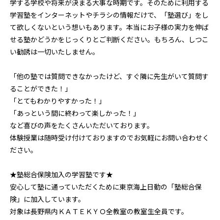
学する学校や将来が決まる大事な時期です。そのために利用する
学習塾をインターネットやチラシの情報だけで、「塾選び」をし
て欲しくないという想いもあります。本当にお子様の実力を伸ば
せる塾かどうかをじっくりとご判断ください。もちろん、しつこ
い勧誘は一切いたしません。
「他の塾では質問できなかったけど、すぐ隣に先生がいて質問す
ることができた！」
「とてもわかりやすかった！」
「あっという間に終わって楽しかった！」
など喜びの声をたくさんいただいております。
体験授業は随時受け付けておりますのでお気軽にお問い合わせく
ださい。
★塾総合保険加入の学習塾です★
安心して塾に通っていただくために東京海上日動の「塾総合保
険」に加入しています。
対象は長野県内ＫＡＴＥＫＹＯ全教室の教室生全員です。