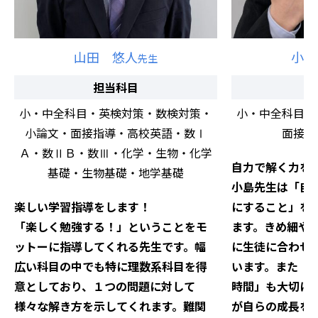
山田 悠人
小島
先生
担当科目
小・中全科目・英検対策・数検対策・
小・中全科目・
小論文・面接指導・高校英語・数Ⅰ
面接指
Ａ・数ⅡＢ・数Ⅲ・化学・生物・化学
自力で解く力を
基礎・生物基礎・地学基礎
小島先生は「自
楽しい学習指導をします！
にすること」を
「楽しく勉強する！」ということをモ
ます。きめ細や
ットーに指導してくれる先生です。幅
に生徒に合わせ
広い科目の中でも特に理数系科目を得
います。また「
意としており、１つの問題に対して
時間」も大切に
様々な解き方を示してくれます。難関
が自らの成長を