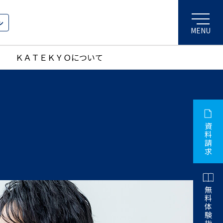
ン
ＫＡＴＥＫＹＯについて
資
料
請
求
無
料
体
験