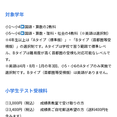
対象学年
小1～小4
国語・算数の2教科
小5～小6
国語・算数・理科・社会の4教科（※英語は選択制）
※4年生以上は「Aタイプ（標準版）」・「Bタイプ（首都圏等受
検版）」の選択制です。Aタイプは学校で習う範囲で標準レベ
ル、Bタイプは難易度が高く首都圏の受検も対応可能なレベルで
す。
※英語は4月・8月・1月の年3回、小5・小6のAタイプのみ実施で
選択制です。Bタイプ（首都圏等受検版）は英語がありません。
小学生テスト受検料
①3,000円（税込） 成績表教室で受け取りの方
②3,400円（税込） 成績表ご自宅郵送希望の方（送料400円を
含みます）