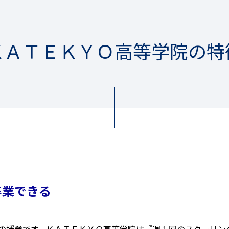
ＫＡＴＥＫＹＯ高等学院の特
卒業できる