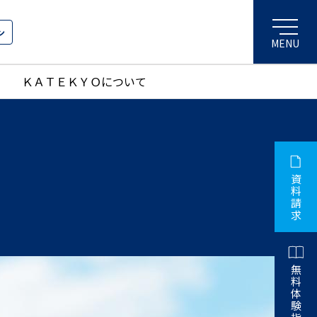
ン
ＫＡＴＥＫＹＯについて
資
料
請
求
無
料
体
験