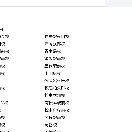
内
通り校
長野駅東口校
田校
西尾張部校
園前校
青木島校
駅前校
須坂駅前校
前校
屋代駅前校
前校
上田原校
佐久岩村田校
前校
穂高柏矢町校
松本本部校
ング校
南松本駅前校
校
松本合庁前校
前校
広丘駅前校
前校
岡谷校