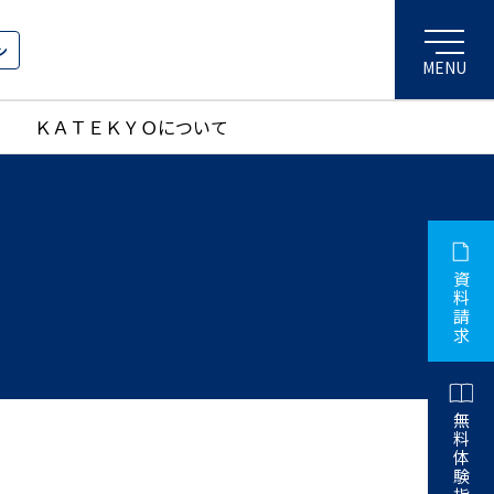
ン
ＫＡＴＥＫＹＯについて
資
料
請
求
無
料
体
験