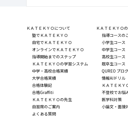
ＫＡＴＥＫＹＯについて
ＫＡＴＥＫＹＯの
塾でＫＡＴＥＫＹＯ
指導コースの
自宅でＫＡＴＥＫＹＯ
小学生コース
オンラインでＫＡＴＥＫＹＯ
中学生コース
指導開始までのステップ
高校生コース
ＫＡＴＥＫＹＯの学習システム
既卒生コース
中学・高校合格実績
QUREO プロ
大学合格実績
情報AIドリル
合格体験記
ＫＡＴＥＫＹ
合格Graffiti
不登校でお悩
ＫＡＴＥＫＹＯの先生
医学科対策
自習席のご案内
小論文・面接
よくある質問