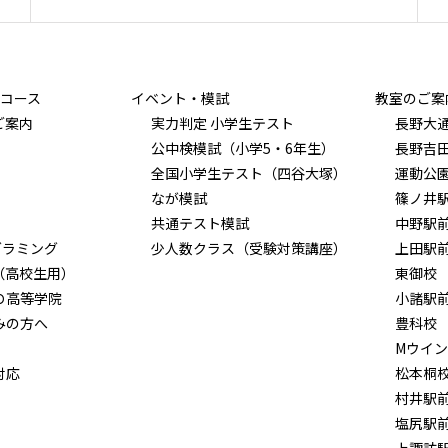
コース
イベント・模試
教室のご案
ご案内
実力判定 小学生テスト
長野大
公中検模試（小学5・6年生）
長野吉
全国小学生テスト（四谷大塚）
運動公
なが模試
篠ノ井
共通テスト模試
中野駅
グラミング
少人数クラス（受験対策講座）
上田駅
（高校生用）
東御校
Ｏ高等学院
小諸駅
みの方へ
豊科校
Mウイ
対応
松本桐
村井駅
塩尻駅