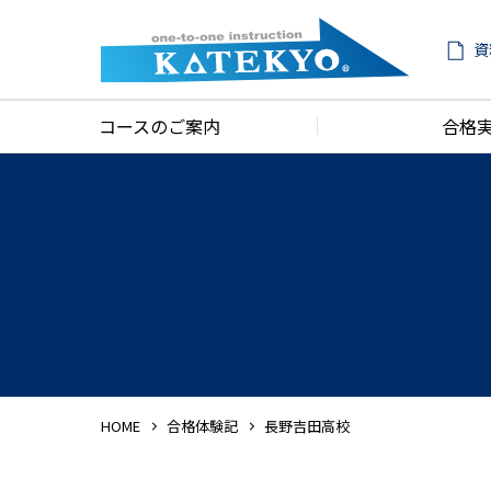
資
コースのご案内
合格
HOME
合格体験記
長野吉田高校