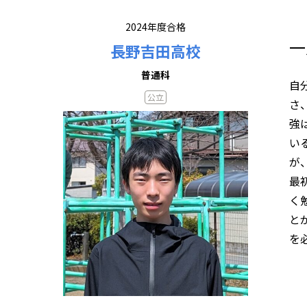
2024年度合格
一
長野吉田高校
普通科
自
公立
さ
強
い
が
最
く
と
を