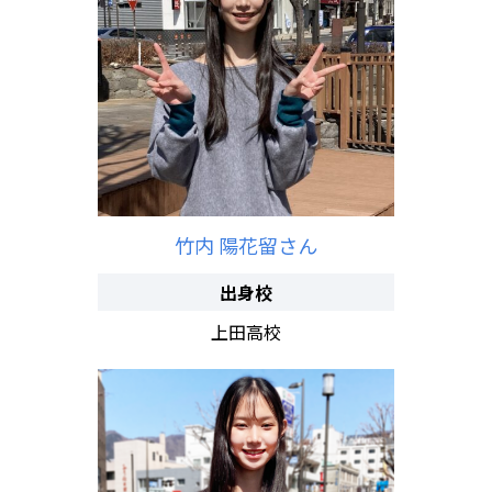
竹内 陽花留さん
出身校
上田高校