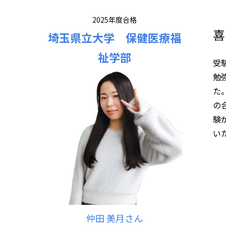
2025年度合格
喜
埼玉県立大学 保健医療福
祉学部
受
勉
た
の
験
い
仲田 美月さん