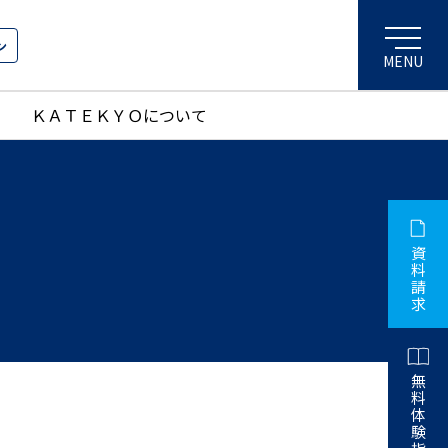
ン
ＫＡＴＥＫＹＯについて
資
料
請
求
無
料
体
験