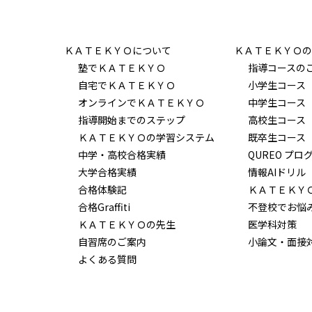
ＫＡＴＥＫＹＯについて
ＫＡＴＥＫＹＯの
塾でＫＡＴＥＫＹＯ
指導コースの
自宅でＫＡＴＥＫＹＯ
小学生コース
オンラインでＫＡＴＥＫＹＯ
中学生コース
指導開始までのステップ
高校生コース
ＫＡＴＥＫＹＯの学習システム
既卒生コース
中学・高校合格実績
QUREO プロ
大学合格実績
情報AIドリル
合格体験記
ＫＡＴＥＫＹ
合格Graffiti
不登校でお悩
ＫＡＴＥＫＹＯの先生
医学科対策
自習席のご案内
小論文・面接
よくある質問