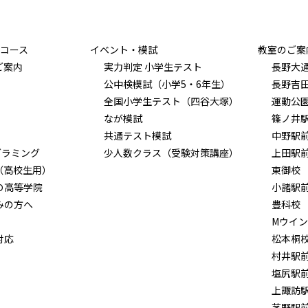
コース
イベント・模試
教室のご案
ご案内
実力判定 小学生テスト
長野大
公中検模試（小学5・6年生）
長野吉
全国小学生テスト（四谷大塚）
運動公
なが模試
篠ノ井
共通テスト模試
中野駅
グラミング
少人数クラス（受験対策講座）
上田駅
（高校生用）
東御校
Ｏ高等学院
小諸駅
みの方へ
豊科校
Mウイ
対応
松本桐
村井駅
塩尻駅
上諏訪
茅野駅