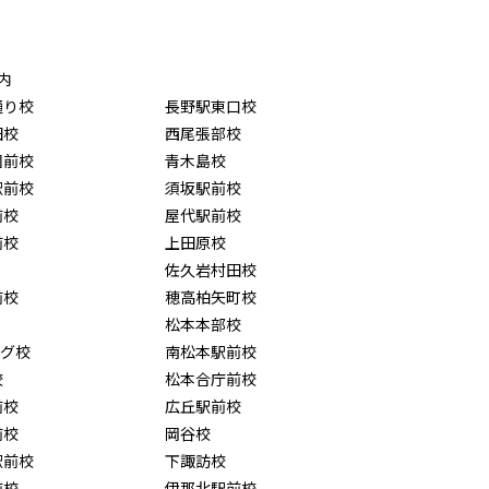
内
通り校
長野駅東口校
田校
西尾張部校
園前校
青木島校
駅前校
須坂駅前校
前校
屋代駅前校
前校
上田原校
佐久岩村田校
前校
穂高柏矢町校
松本本部校
ング校
南松本駅前校
校
松本合庁前校
前校
広丘駅前校
前校
岡谷校
駅前校
下諏訪校
前校
伊那北駅前校