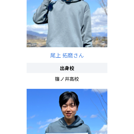
尾上 拓磨さん
出身校
篠ノ井高校