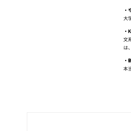
・
大
・
文
は
・
本