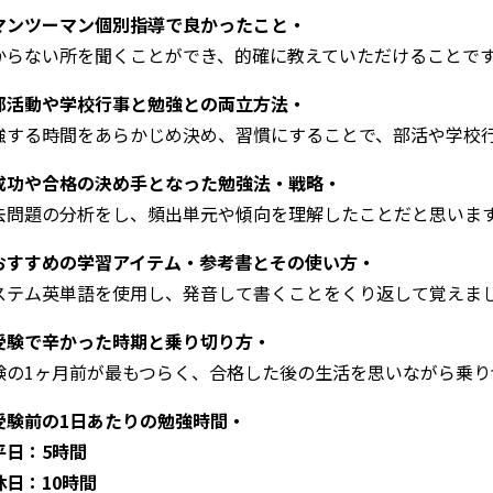
マンツーマン個別指導で良かったこと・
からない所を聞くことができ、的確に教えていただけることで
部活動や学校行事と勉強との両立方法・
強する時間をあらかじめ決め、習慣にすることで、部活や学校
成功や合格の決め手となった勉強法・戦略・
去問題の分析をし、頻出単元や傾向を理解したことだと思いま
おすすめの学習アイテム・参考書とその使い方・
ステム英単語を使用し、発音して書くことをくり返して覚えま
受験で辛かった時期と乗り切り方・
験の1ヶ月前が最もつらく、合格した後の生活を思いながら乗り
受験前の1日あたりの勉強時間・
平日：5時間
休日：10時間