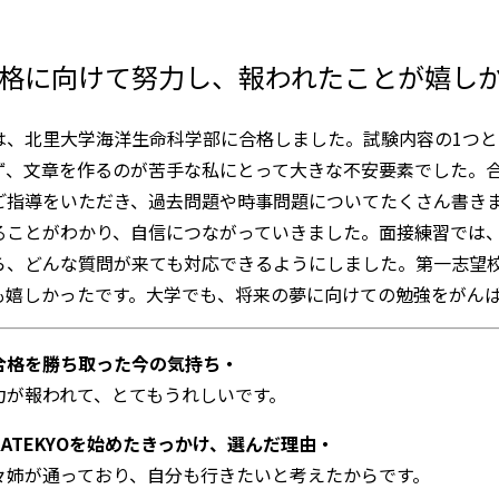
格に向けて努力し、報われたことが嬉し
は、北里大学海洋生命科学部に合格しました。試験内容の1つ
ず、文章を作るのが苦手な私にとって大きな不安要素でした。合格
ご指導をいただき、過去問題や時事問題についてたくさん書き
ることがわかり、自信につながっていきました。面接練習では
ら、どんな質問が来ても対応できるようにしました。第一志望
も嬉しかったです。大学でも、将来の夢に向けての勉強をがん
合格を勝ち取った今の気持ち・
力が報われて、とてもうれしいです。
KATEKYOを始めたきっかけ、選んだ理由・
々姉が通っており、自分も行きたいと考えたからです。