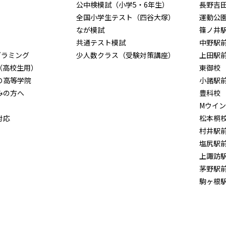
公中検模試（小学5・6年生）
長野吉
全国小学生テスト（四谷大塚）
運動公
なが模試
篠ノ井
共通テスト模試
中野駅
グラミング
少人数クラス（受験対策講座）
上田駅
（高校生用）
東御校
Ｏ高等学院
小諸駅
みの方へ
豊科校
Mウイ
対応
松本桐
村井駅
塩尻駅
上諏訪
茅野駅
駒ヶ根