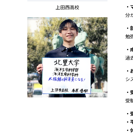
・
上田西高校
分
・
勉
・
過
・
シ
・
受
・
・
・