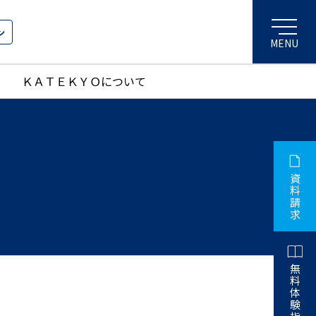
ン
ＫＡＴＥＫＹＯについて
資
料
請
求
無
料
体
験