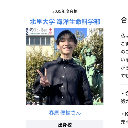
2025年度合格
合
北里大学 海洋生命科学部
私
こ
の
い
が
て
・
努
春原 優樹さん
・
元
出身校