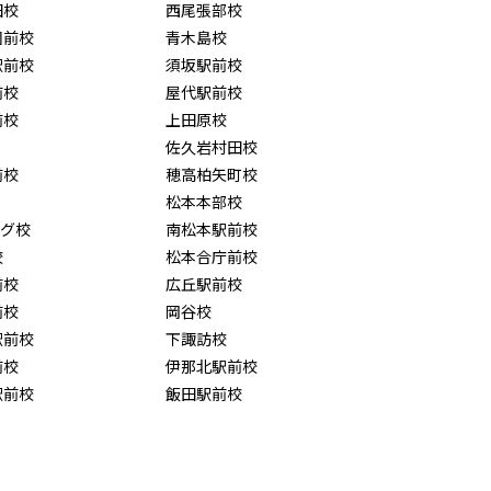
田校
西尾張部校
園前校
青木島校
駅前校
須坂駅前校
前校
屋代駅前校
前校
上田原校
佐久岩村田校
前校
穂高柏矢町校
松本本部校
ング校
南松本駅前校
校
松本合庁前校
前校
広丘駅前校
前校
岡谷校
駅前校
下諏訪校
前校
伊那北駅前校
駅前校
飯田駅前校