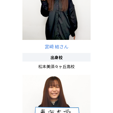
宮﨑 結さん
出身校
松本美須々ヶ丘高校