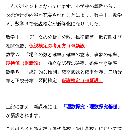
う点がポイントになっています。小学校の算数からデー
タの活用の内容が充実されたことにより、数学Ⅰ、数学
Ａ、数学Ｂで仮説検定が必修化になりました。
数学Ⅰ：「データの分析」
分散、標準偏差、散布図及び
相関係数、
仮説検定の考え方（※新設）
数学Ａ：「場合の数と確率」
確率の意味、事象の確率、
期待値（※新設）
、独立な試行の確率、条件付き確率
数学Ｂ：「統計的な推測」
確率変数と確率分布、二項分
布と正規分布、区間推定、
仮説検定（※新設）
上記に加え、新課程には、
「理数探究・理数探究基礎」
が新設されます。
これはＳＳＨ指定校（屋代高校・飯山高校）において探