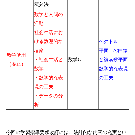
積分法
数学と人間の
活動
社会生活にお
ける数理的な
ベクトル
考察
平面上の曲線
数学活用
・社会生活と
数学C
と複素数平面
（廃止）
数学
数学的な表現
・数学的な表
の工夫
現の工夫
・データの分
析
今回の学習指導要領改訂には、統計的な内容の充実とい