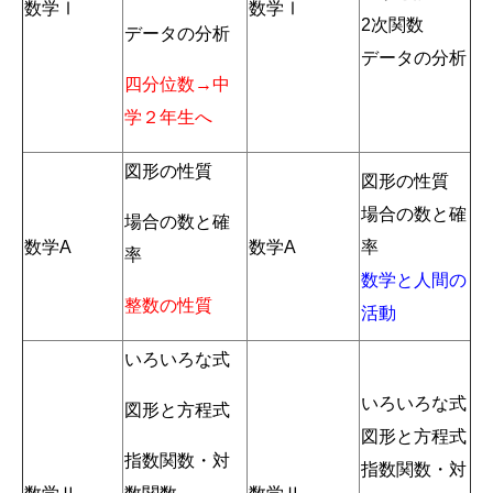
数学Ⅰ
数学Ⅰ
2次関数
データの分析
データの分析
四分位数→中
学２年生へ
図形の性質
図形の性質
場合の数と確
場合の数と確
数学A
数学A
率
率
数学と人間の
整数の性質
活動
いろいろな式
いろいろな式
図形と方程式
図形と方程式
指数関数・対
指数関数・対