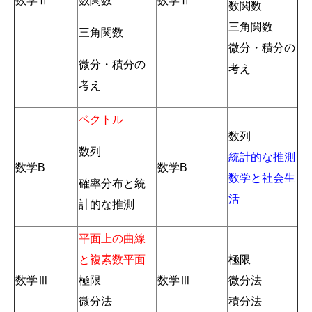
数学Ⅱ
数関数
数学Ⅱ
数関数
三角関数
三角関数
微分・積分の
微分・積分の
考え
考え
ベクトル
数列
数列
統計的な推測
数学B
数学B
数学と社会生
確率分布と統
活
計的な推測
平面上の曲線
と複素数平面
極限
数学Ⅲ
極限
数学Ⅲ
微分法
微分法
積分法