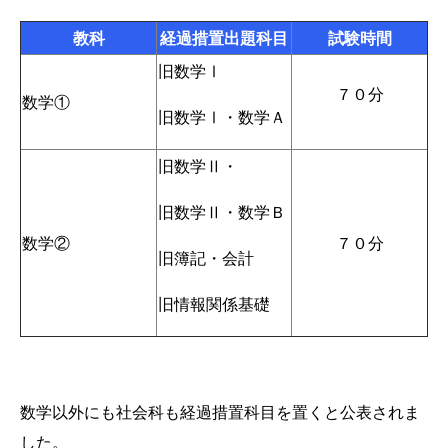
教科
経過措置出題科目
試験時間
旧数学Ⅰ
７０分
数学①
旧数学Ⅰ・数学Ａ
旧数学Ⅱ・
旧数学Ⅱ・数学Ｂ
数学②
７０分
旧簿記・会計
旧情報関係基礎
数学以外にも社会科も経過措置科目を置くと公表されま
した。