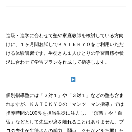
＜ＫＡＴＥＫＹＯの“春期体験講習”とは＞
進級・進学に合わせて塾や家庭教師を検討している方向
けに、１ヶ月間お試しでＫＡＴＥＫＹＯをご利用いただ
ける体験講習です。生徒さん
１人ひとりの学習目標や状
況に合わせて
学習プランを作成して指導します。
「個別」ではありません
「完全個別」です
個別指導塾には「２対１」や「３対１」などの塾も含ま
れますが、ＫＡＴＥＫＹＯの「マンツーマン指導」では
指導時間の100％を担当生徒に注力し、
「演習」や「自
習」などとして先生が席を離れることはありません。
プ
ロの先生が生徒さんの学力、弱点、クセなどを把握した