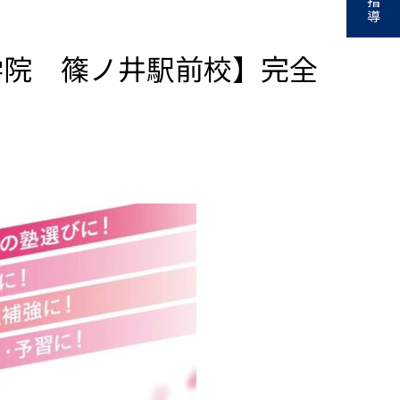
指
導
学院 篠ノ井駅前校】完全