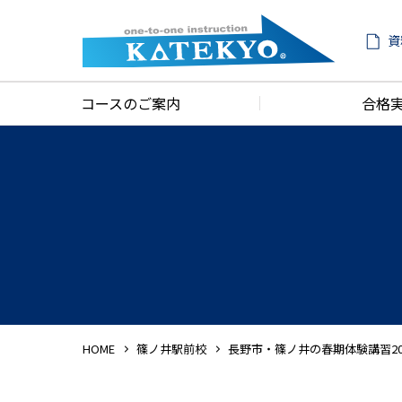
資
コースのご案内
合格
HOME
篠ノ井駅前校
長野市・篠ノ井の春期体験講習2