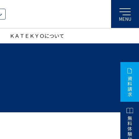
ン
ＫＡＴＥＫＹＯについて
資
料
請
求
無
料
体
験