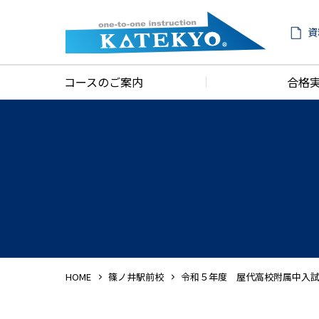
資
コースのご案内
合格
HOME
篠ノ井駅前校
令和５年度 屋代高校附属中入