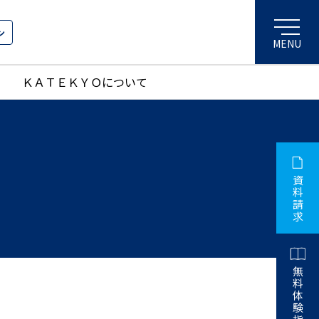
ン
ＫＡＴＥＫＹＯについて
資
料
請
求
無
料
体
験