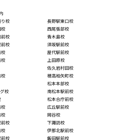
内
通り校
長野駅東口校
田校
西尾張部校
園前校
青木島校
駅前校
須坂駅前校
前校
屋代駅前校
前校
上田原校
佐久岩村田校
前校
穂高柏矢町校
松本本部校
ング校
南松本駅前校
校
松本合庁前校
前校
広丘駅前校
前校
岡谷校
駅前校
下諏訪校
前校
伊那北駅前校
駅前校
飯田駅前校