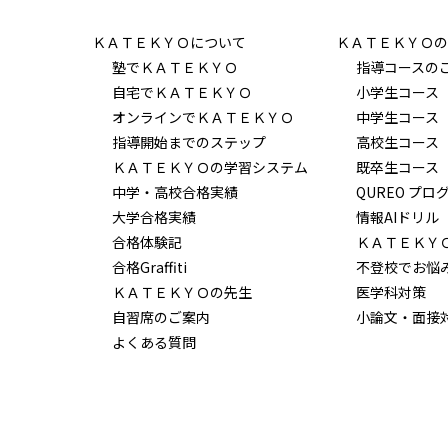
ＫＡＴＥＫＹＯについて
ＫＡＴＥＫＹＯの
塾でＫＡＴＥＫＹＯ
指導コースの
自宅でＫＡＴＥＫＹＯ
小学生コース
オンラインでＫＡＴＥＫＹＯ
中学生コース
指導開始までのステップ
高校生コース
ＫＡＴＥＫＹＯの学習システム
既卒生コース
中学・高校合格実績
QUREO プロ
大学合格実績
情報AIドリル
合格体験記
ＫＡＴＥＫＹ
合格Graffiti
不登校でお悩
ＫＡＴＥＫＹＯの先生
医学科対策
自習席のご案内
小論文・面接
よくある質問