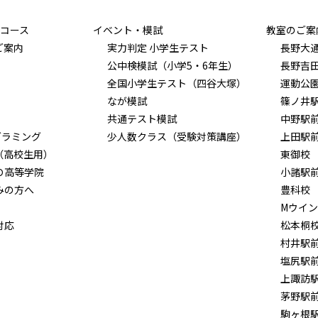
コース
イベント・模試
教室のご案
ご案内
実力判定 小学生テスト
長野大
公中検模試（小学5・6年生）
長野吉
全国小学生テスト（四谷大塚）
運動公
なが模試
篠ノ井
共通テスト模試
中野駅
グラミング
少人数クラス（受験対策講座）
上田駅
（高校生用）
東御校
Ｏ高等学院
小諸駅
みの方へ
豊科校
Mウイ
対応
松本桐
村井駅
塩尻駅
上諏訪
茅野駅
駒ヶ根