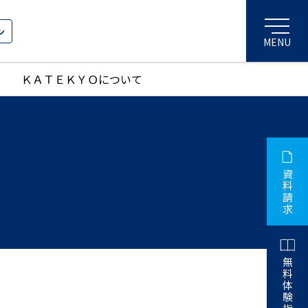
ン
ＫＡＴＥＫＹＯについて
資
料
請
求
無
料
体
験