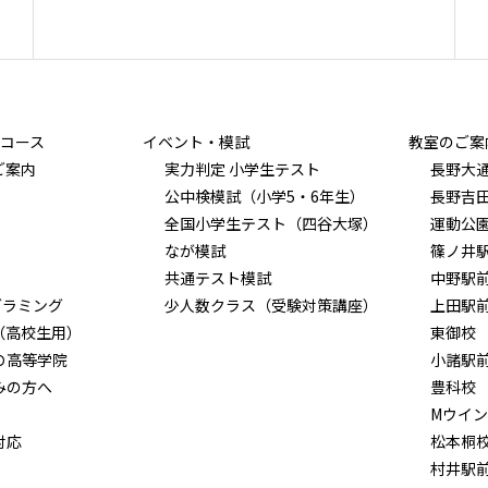
コース
イベント・模試
教室のご案
ご案内
実力判定 小学生テスト
長野大
公中検模試（小学5・6年生）
長野吉
全国小学生テスト（四谷大塚）
運動公
なが模試
篠ノ井
共通テスト模試
中野駅
グラミング
少人数クラス（受験対策講座）
上田駅
（高校生用）
東御校
Ｏ高等学院
小諸駅
みの方へ
豊科校
Mウイ
対応
松本桐
村井駅