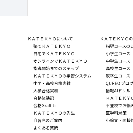
ＫＡＴＥＫＹＯについて
ＫＡＴＥＫＹＯの
塾でＫＡＴＥＫＹＯ
指導コースの
自宅でＫＡＴＥＫＹＯ
小学生コース
オンラインでＫＡＴＥＫＹＯ
中学生コース
指導開始までのステップ
高校生コース
ＫＡＴＥＫＹＯの学習システム
既卒生コース
中学・高校合格実績
QUREO プロ
大学合格実績
情報AIドリル
合格体験記
ＫＡＴＥＫＹ
合格Graffiti
不登校でお悩
ＫＡＴＥＫＹＯの先生
医学科対策
自習席のご案内
小論文・面接
よくある質問