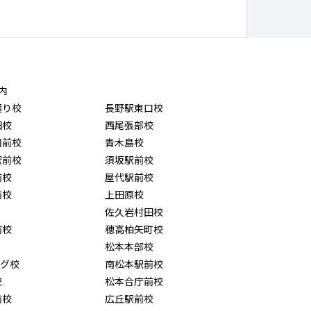
内
通り校
長野駅東口校
田校
西尾張部校
園前校
青木島校
駅前校
須坂駅前校
前校
屋代駅前校
前校
上田原校
佐久岩村田校
前校
穂高柏矢町校
松本本部校
ング校
南松本駅前校
校
松本合庁前校
前校
広丘駅前校