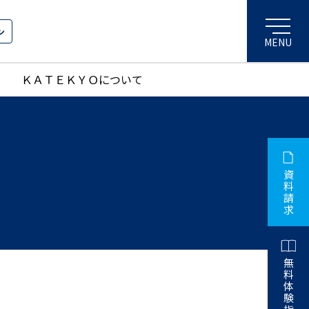
ン
ＫＡＴＥＫＹＯについて
資
料
請
求
無
料
体
験