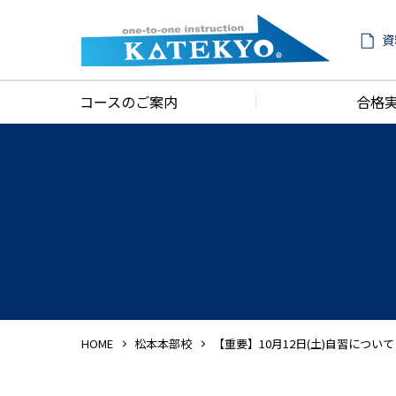
資
コースのご案内
合格
HOME
松本本部校
【重要】10月12日(土)自習について