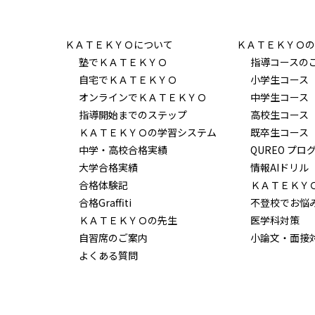
ＫＡＴＥＫＹＯについて
ＫＡＴＥＫＹＯの
塾でＫＡＴＥＫＹＯ
指導コースの
自宅でＫＡＴＥＫＹＯ
小学生コース
オンラインでＫＡＴＥＫＹＯ
中学生コース
指導開始までのステップ
高校生コース
ＫＡＴＥＫＹＯの学習システム
既卒生コース
中学・高校合格実績
QUREO プロ
大学合格実績
情報AIドリル
合格体験記
ＫＡＴＥＫＹ
合格Graffiti
不登校でお悩
ＫＡＴＥＫＹＯの先生
医学科対策
自習席のご案内
小論文・面接
よくある質問