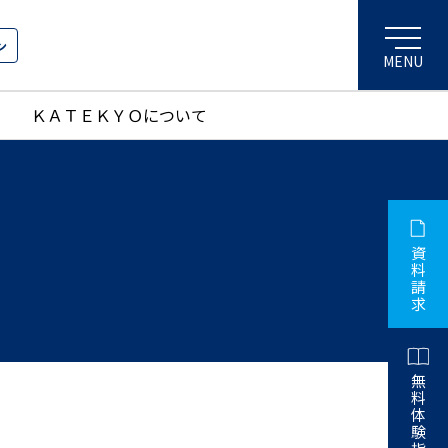
ン
ＫＡＴＥＫＹＯについて
資
料
請
求
無
料
体
験