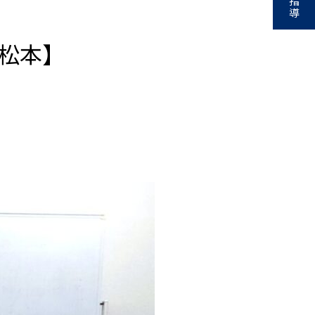
指
導
松本】