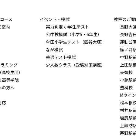
コース
イベント・模試
教室のご案
ご案内
実力判定 小学生テスト
長野大
公中検模試（小学5・6年生）
長野吉
全国小学生テスト（四谷大塚）
運動公
なが模試
篠ノ井
共通テスト模試
中野駅
グラミング
少人数クラス（受験対策講座）
上田駅
（高校生用）
東御校
Ｏ高等学院
小諸駅
みの方へ
豊科校
Mウイ
対応
松本桐
村井駅
塩尻駅
上諏訪
茅野駅