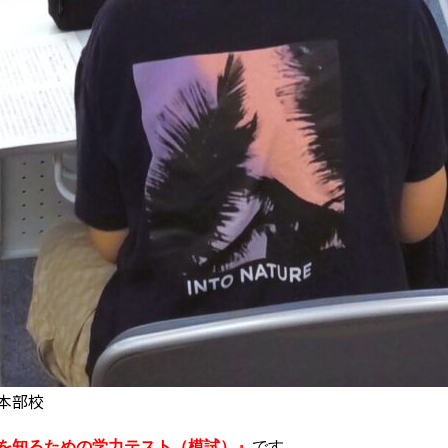
本部校
を知るための学力テスト（模試）』
です。