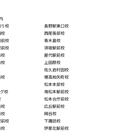
内
通り校
長野駅東口校
田校
西尾張部校
園前校
青木島校
駅前校
須坂駅前校
前校
屋代駅前校
前校
上田原校
佐久岩村田校
前校
穂高柏矢町校
松本本部校
ング校
南松本駅前校
校
松本合庁前校
前校
広丘駅前校
前校
岡谷校
駅前校
下諏訪校
前校
伊那北駅前校