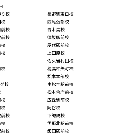
内
通り校
長野駅東口校
田校
西尾張部校
園前校
青木島校
駅前校
須坂駅前校
前校
屋代駅前校
前校
上田原校
佐久岩村田校
前校
穂高柏矢町校
松本本部校
ング校
南松本駅前校
校
松本合庁前校
前校
広丘駅前校
前校
岡谷校
駅前校
下諏訪校
前校
伊那北駅前校
駅前校
飯田駅前校