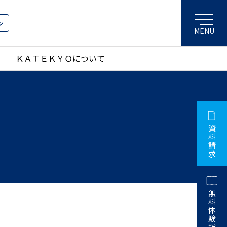
ン
ＫＡＴＥＫＹＯについて
資
料
請
求
無
料
体
験