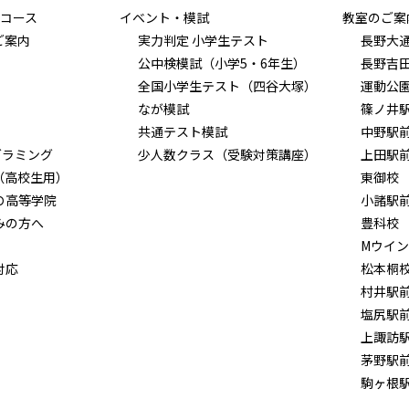
コース
イベント・模試
教室のご案
ご案内
実力判定 小学生テスト
長野大
公中検模試（小学5・6年生）
長野吉
全国小学生テスト（四谷大塚）
運動公
なが模試
篠ノ井
共通テスト模試
中野駅
グラミング
少人数クラス（受験対策講座）
上田駅
（高校生用）
東御校
Ｏ高等学院
小諸駅
みの方へ
豊科校
Mウイ
対応
松本桐
村井駅
塩尻駅
上諏訪
茅野駅
駒ヶ根