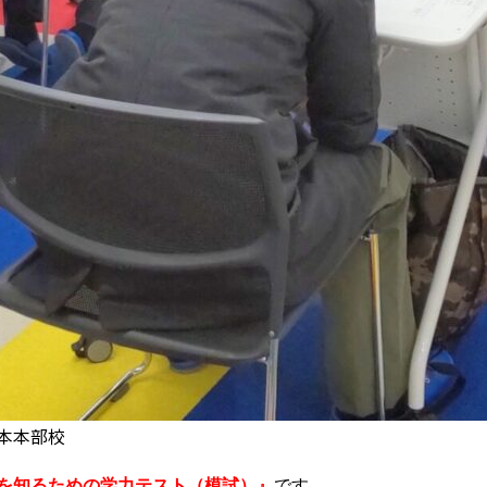
本本部校
を知るための学力テスト（模試）』
です。