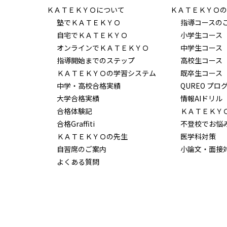
ＫＡＴＥＫＹＯについて
ＫＡＴＥＫＹＯの
塾でＫＡＴＥＫＹＯ
指導コースの
自宅でＫＡＴＥＫＹＯ
小学生コース
オンラインでＫＡＴＥＫＹＯ
中学生コース
指導開始までのステップ
高校生コース
ＫＡＴＥＫＹＯの学習システム
既卒生コース
中学・高校合格実績
QUREO プロ
大学合格実績
情報AIドリル
合格体験記
ＫＡＴＥＫＹ
合格Graffiti
不登校でお悩
ＫＡＴＥＫＹＯの先生
医学科対策
自習席のご案内
小論文・面接
よくある質問