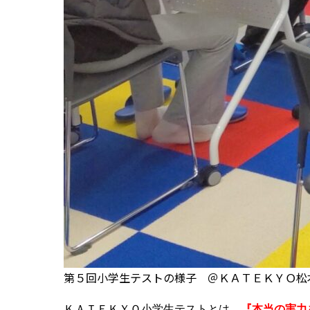
第５回小学生テストの様子 ＠ＫＡＴＥＫＹＯ松
ＫＡＴＥＫＹＯ小学生テストとは、
『本当の実力