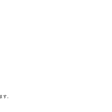
！
ます。