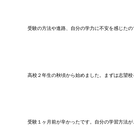
ＫＡＴＥＫＹＯを始めたきっかけは？
受験の方法や進路、自分の学力に不安を感じたの
いつ頃から受験勉強に力を入れ始めましたか？
高校２年生の秋頃から始めました。まずは志望校
受験で辛かった時期とその乗り切り方を教えてく
受験１ヶ月前が辛かったです。自分の学習方法が