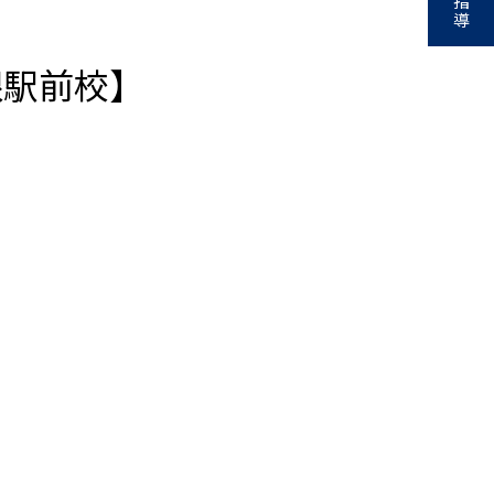
指
導
根駅前校】