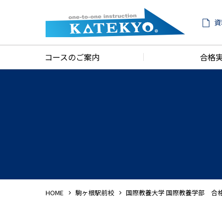
資
コースのご案内
合格
HOME
駒ヶ根駅前校
国際教養大学 国際教養学部 合