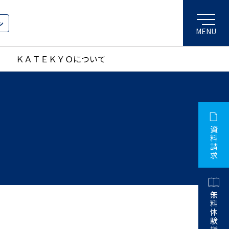
ン
ＫＡＴＥＫＹＯについて
資
料
請
求
無
料
体
験