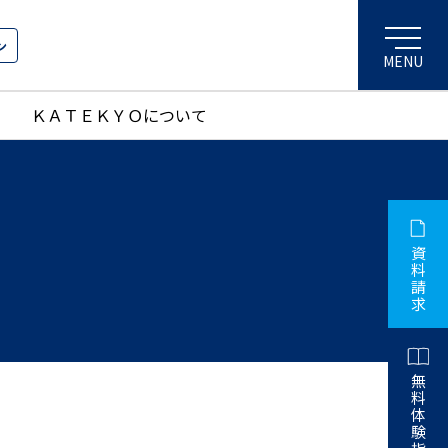
ン
ＫＡＴＥＫＹＯについて
資
料
請
求
無
料
体
験