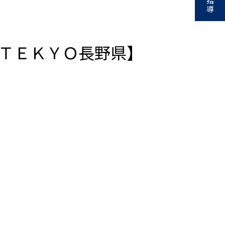
指
導
ＴＥＫＹＯ長野県】