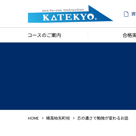
資
コースのご案内
合格
HOME
穂高柏矢町校
芯の濃さで勉強が変わるお話