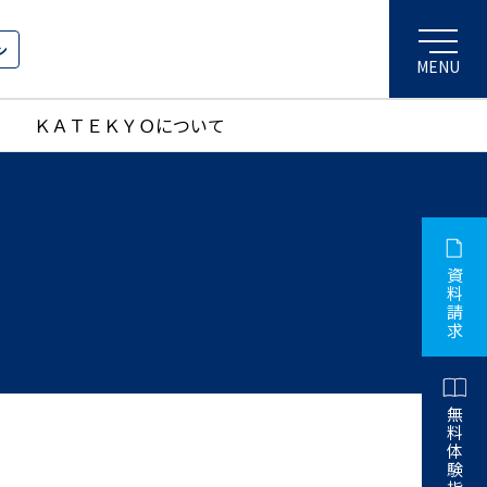
ン
ＫＡＴＥＫＹＯについて
資
料
請
求
無
料
体
験