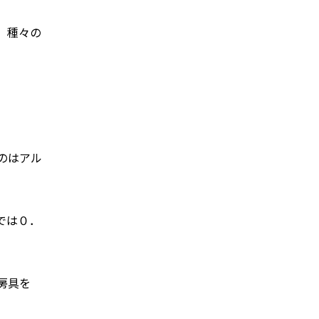
、種々の
のはアル
では０．
房具を