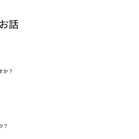
お話
すか？
か？