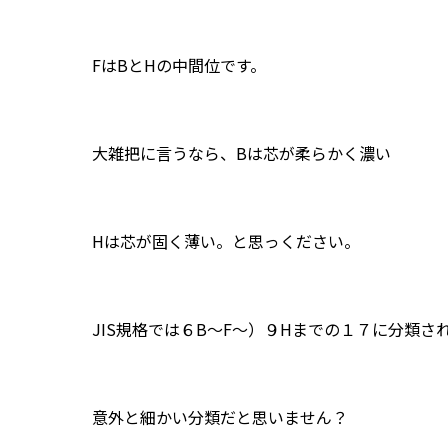
FはBとHの中間位です。
大雑把に言うなら、Bは芯が柔らかく濃い
Hは芯が固く薄い。と思っください。
JIS規格では６B～F～）９Hまでの１７に分類さ
意外と細かい分類だと思いません？