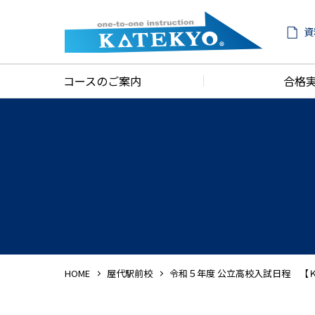
資
コースのご案内
合格
HOME
屋代駅前校
令和５年度 公立高校入試日程 【