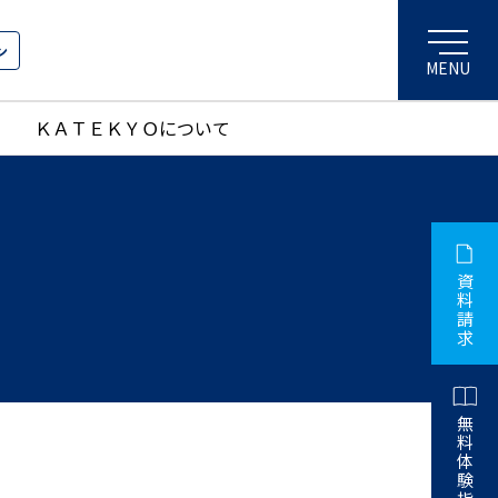
ン
ＫＡＴＥＫＹＯについて
資
料
請
求
無
料
体
験