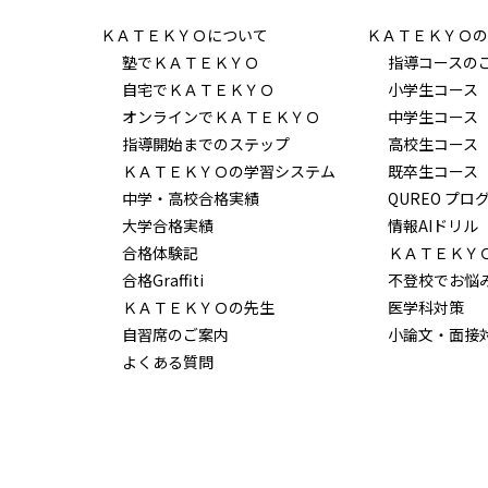
ＫＡＴＥＫＹＯについて
ＫＡＴＥＫＹＯの
塾でＫＡＴＥＫＹＯ
指導コースの
自宅でＫＡＴＥＫＹＯ
小学生コース
オンラインでＫＡＴＥＫＹＯ
中学生コース
指導開始までのステップ
高校生コース
ＫＡＴＥＫＹＯの学習システム
既卒生コース
中学・高校合格実績
QUREO プロ
大学合格実績
情報AIドリル
合格体験記
ＫＡＴＥＫＹ
合格Graffiti
不登校でお悩
ＫＡＴＥＫＹＯの先生
医学科対策
自習席のご案内
小論文・面接
よくある質問