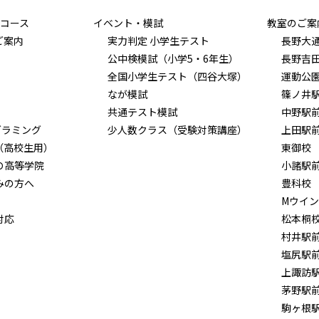
コース
イベント・模試
教室のご案
ご案内
実力判定 小学生テスト
長野大
公中検模試（小学5・6年生）
長野吉
全国小学生テスト（四谷大塚）
運動公
なが模試
篠ノ井
共通テスト模試
中野駅
グラミング
少人数クラス（受験対策講座）
上田駅
（高校生用）
東御校
Ｏ高等学院
小諸駅
みの方へ
豊科校
Mウイ
対応
松本桐
村井駅
塩尻駅
上諏訪
茅野駅
駒ヶ根