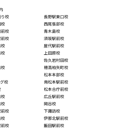
内
通り校
長野駅東口校
田校
西尾張部校
園前校
青木島校
駅前校
須坂駅前校
前校
屋代駅前校
前校
上田原校
佐久岩村田校
前校
穂高柏矢町校
松本本部校
ング校
南松本駅前校
校
松本合庁前校
前校
広丘駅前校
前校
岡谷校
駅前校
下諏訪校
前校
伊那北駅前校
駅前校
飯田駅前校