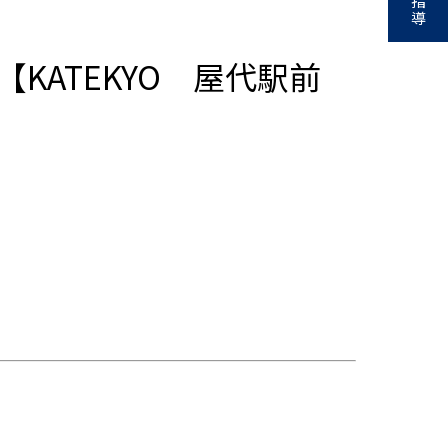
指
導
ATEKYO 屋代駅前
。