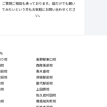
ご質問ご相談も承っております。話だけでも聞い
てみたいという方もお気軽にお問い合わせくださ
い。
内
通り校
長野駅東口校
田校
西尾張部校
園前校
青木島校
駅前校
須坂駅前校
前校
屋代駅前校
前校
上田原校
佐久岩村田校
前校
穂高柏矢町校
松本本部校