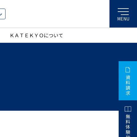
ン
ＫＡＴＥＫＹＯについて
資
料
請
求
無
料
体
験