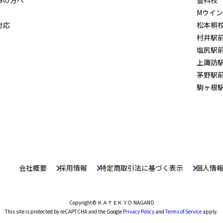
Mウイ
対応
松本桐
村井駅
塩尻駅
上諏訪
茅野駅
駒ヶ根
会社概要
採用情報
特定商取引法に基づく表示
個人情
Copyright
© ＫＡＴＥＫＹＯ NAGANO
This site is protected by reCAPTCHA and the Google
Privacy Policy
and
Terms of Service
apply.