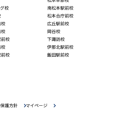
ング校
南松本駅前校
校
松本合庁前校
前校
広丘駅前校
前校
岡谷校
駅前校
下諏訪校
前校
伊那北駅前校
駅前校
飯田駅前校
報保護方針
マイページ