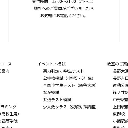
受付時間：13:00～21:00（月〜土）
弊社へのご質問がございましたら
お気軽にお電話ください。
コース
イベント・模試
教室のご案
ご案内
実力判定 小学生テスト
長野大
公中検模試（小学5・6年生）
長野吉
全国小学生テスト（四谷大塚）
運動公
なが模試
篠ノ井
共通テスト模試
中野駅
グラミング
少人数クラス（受験対策講座）
上田駅
（高校生用）
東御校
Ｏ高等学院
小諸駅
みの方へ
豊科校