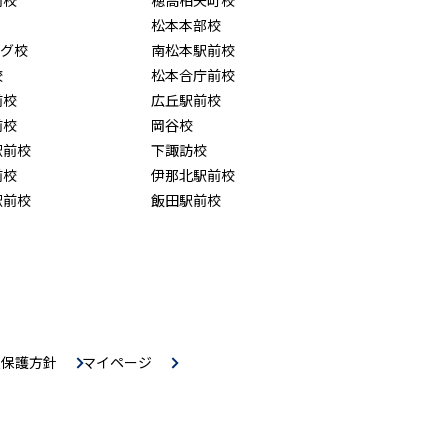
松本本部校
ング校
南松本駅前校
校
松本合庁前校
前校
広丘駅前校
前校
岡谷校
駅前校
下諏訪校
前校
伊那北駅前校
駅前校
飯田駅前校
報保護方針
マイページ