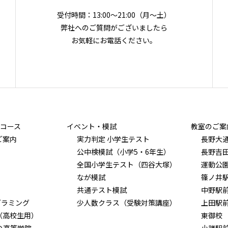
受付時間：13:00～21:00（月〜土）
弊社へのご質問がございましたら
お気軽にお電話ください。
コース
イベント・模試
教室のご案
ご案内
実力判定 小学生テスト
長野大
公中検模試（小学5・6年生）
長野吉
全国小学生テスト（四谷大塚）
運動公
なが模試
篠ノ井
共通テスト模試
中野駅
グラミング
少人数クラス（受験対策講座）
上田駅
（高校生用）
東御校
Ｏ高等学院
小諸駅