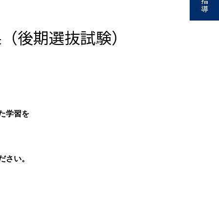
指
導
果（後期選抜試験）
た学習を
ださい。