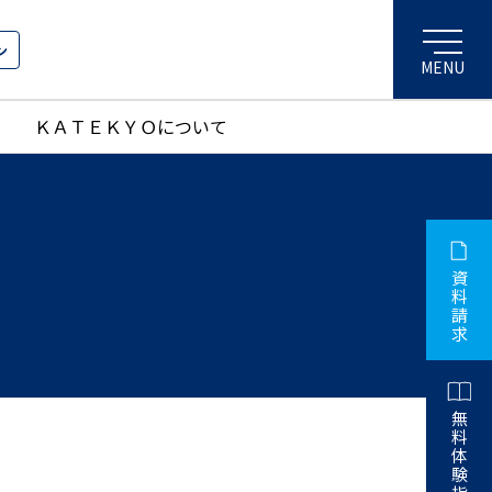
ン
ＫＡＴＥＫＹＯについて
資
料
請
求
無
料
体
験