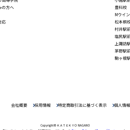
みの方へ
豊科校
Mウイ
対応
松本桐
村井駅
塩尻駅
上諏訪
茅野駅
駒ヶ根
会社概要
採用情報
特定商取引法に基づく表示
個人情
Copyright
© ＫＡＴＥＫＹＯ NAGANO