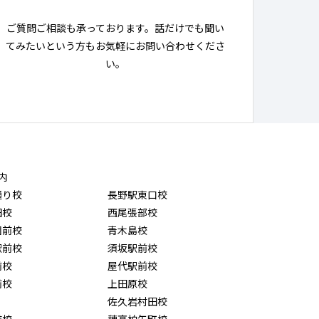
ご質問ご相談も承っております。話だけでも聞い
てみたいという方もお気軽にお問い合わせくださ
い。
内
通り校
長野駅東口校
田校
西尾張部校
園前校
青木島校
駅前校
須坂駅前校
前校
屋代駅前校
前校
上田原校
佐久岩村田校
前校
穂高柏矢町校