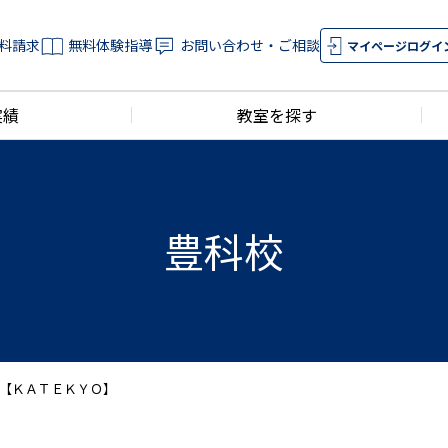
料請求
無料体験指導
お問い合わせ・ご相談
マイページログイ
実績
教室を探す
豊科校
合格【ＫＡＴＥＫＹＯ】