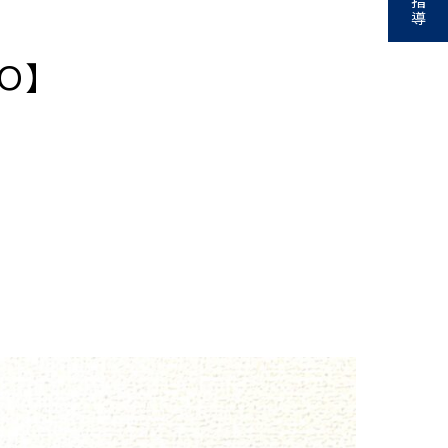
指
導
ＹＯ】