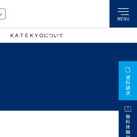
ン
ＫＡＴＥＫＹＯについて
資
料
請
求
無
料
体
験