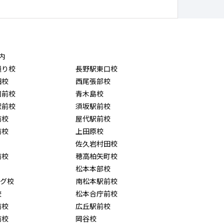
内
通り校
長野駅東口校
田校
西尾張部校
園前校
青木島校
駅前校
須坂駅前校
前校
屋代駅前校
前校
上田原校
佐久岩村田校
前校
穂高柏矢町校
松本本部校
ング校
南松本駅前校
校
松本合庁前校
前校
広丘駅前校
前校
岡谷校