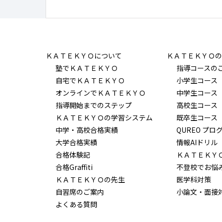
ＫＡＴＥＫＹＯについて
ＫＡＴＥＫＹＯの
塾でＫＡＴＥＫＹＯ
指導コースの
自宅でＫＡＴＥＫＹＯ
小学生コース
オンラインでＫＡＴＥＫＹＯ
中学生コース
指導開始までのステップ
高校生コース
ＫＡＴＥＫＹＯの学習システム
既卒生コース
中学・高校合格実績
QUREO プロ
大学合格実績
情報AIドリル
合格体験記
ＫＡＴＥＫＹ
合格Graffiti
不登校でお悩
ＫＡＴＥＫＹＯの先生
医学科対策
自習席のご案内
小論文・面接
よくある質問