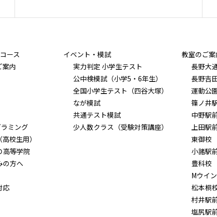
コース
イベント・模試
教室のご案
ご案内
実力判定 小学生テスト
長野大
公中検模試（小学5・6年生）
長野吉
全国小学生テスト（四谷大塚）
運動公
なが模試
篠ノ井
共通テスト模試
中野駅
グラミング
少人数クラス（受験対策講座）
上田駅
（高校生用）
東御校
Ｏ高等学院
小諸駅
みの方へ
豊科校
Mウイ
対応
松本桐
村井駅
塩尻駅