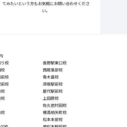
てみたいという方もお気軽にお問い合わせくださ
い。
内
通り校
長野駅東口校
田校
西尾張部校
園前校
青木島校
駅前校
須坂駅前校
前校
屋代駅前校
前校
上田原校
佐久岩村田校
前校
穂高柏矢町校
松本本部校
ング校
南松本駅前校