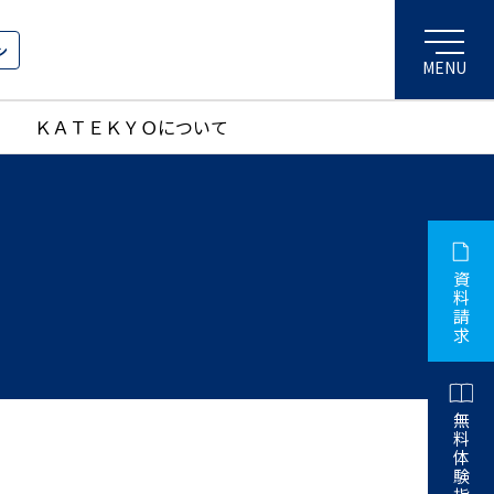
ン
ＫＡＴＥＫＹＯについて
資
料
請
求
無
料
体
験