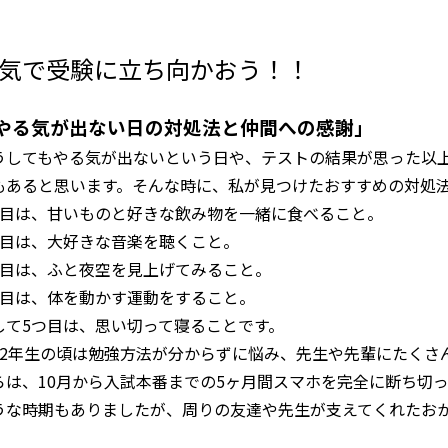
気で受験に立ち向かおう！！
やる気が出ない日の対処法と仲間への感謝」
うしてもやる気が出ないという日や、テストの結果が思った以
もあると思います。そんな時に、私が見つけたおすすめの対処
つ目は、甘いものと好きな飲み物を一緒に食べること。
つ目は、大好きな音楽を聴くこと。
つ目は、ふと夜空を見上げてみること。
つ目は、体を動かす運動をすること。
して5つ目は、思い切って寝ることです。
・2年生の頃は勉強方法が分からずに悩み、先生や先輩にたくさ
らは、10月から入試本番までの5ヶ月間スマホを完全に断ち切
うな時期もありましたが、周りの友達や先生が支えてくれたお
。