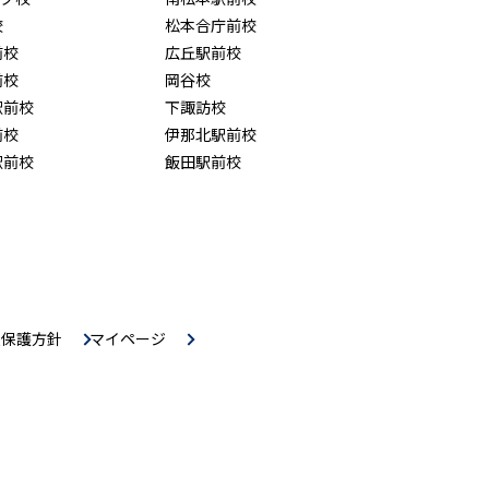
校
松本合庁前校
前校
広丘駅前校
前校
岡谷校
駅前校
下諏訪校
前校
伊那北駅前校
駅前校
飯田駅前校
報保護方針
マイページ