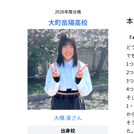
2026年度合格
本
大町岳陽高校
「
ど
で
1
2
3
4
そ
1
か
大橋 凜さん
そ
出身校
た