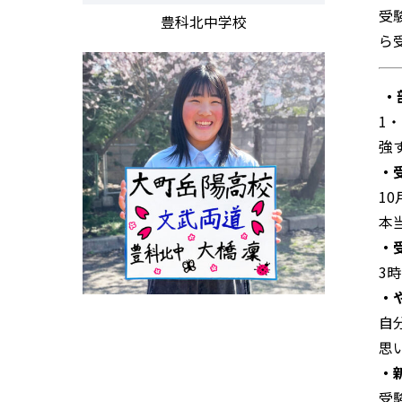
受
豊科北中学校
ら
・
1
強
・
1
本
・
3
・
自
思
・
受