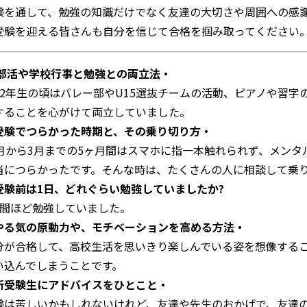
験を通して、勉強の知識だけでなく友達の大切さや周囲への感
受験を迎える皆さんも自分を信じて合格を掴み取ってください
部活や学校行事と勉強との両立法・
・2年生の頃はバレー部やU15選抜チームの活動、ピアノや習
することを心がけて両立していました。
受験でつらかった時期と、その乗り切り方・
0月から3月までの5ヶ月間はスマホに指一本触れられず、メン
当につらかったです。そんな時は、たくさんの人に相談して乗
受験前は1日、どれぐらい勉強していましたか?
時間ほど勉強していました。
やる気の原動力や、モチベーションを高める方法・
分が合格して、高校生活を思いきり楽しんでいる姿を想像する
い込んでしまうことです。
新受験生にアドバイスをひとこと・
験は苦しいかもしれないけれど、友達や先生のおかげで、友達