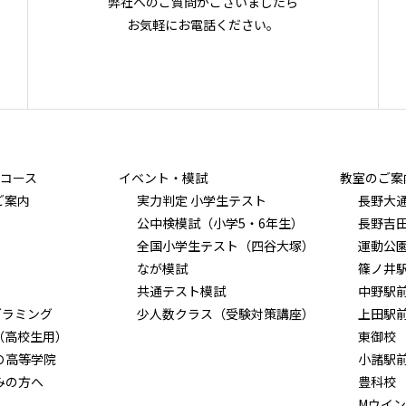
弊社へのご質問がございましたら
お気軽にお電話ください。
コース
イベント・模試
教室のご案
ご案内
実力判定 小学生テスト
長野大
公中検模試（小学5・6年生）
長野吉
全国小学生テスト（四谷大塚）
運動公
なが模試
篠ノ井
共通テスト模試
中野駅
グラミング
少人数クラス（受験対策講座）
上田駅
（高校生用）
東御校
Ｏ高等学院
小諸駅
みの方へ
豊科校
Mウイ