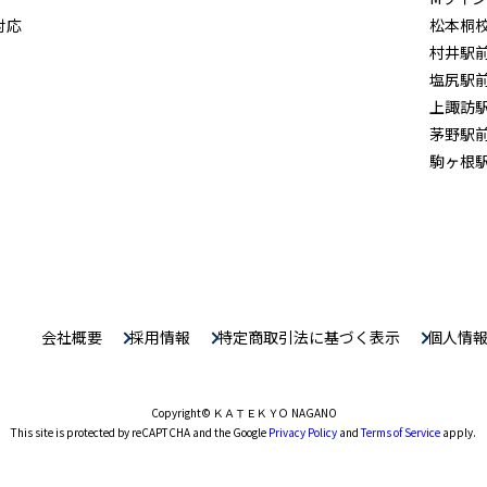
対応
松本桐
村井駅
塩尻駅
上諏訪
茅野駅
駒ヶ根
会社概要
採用情報
特定商取引法に基づく表示
個人情
Copyright
© ＫＡＴＥＫＹＯ NAGANO
This site is protected by reCAPTCHA and the Google
Privacy Policy
and
Terms of Service
apply.