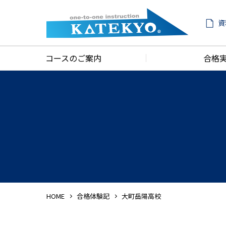
資
コースのご案内
合格
HOME
合格体験記
大町岳陽高校