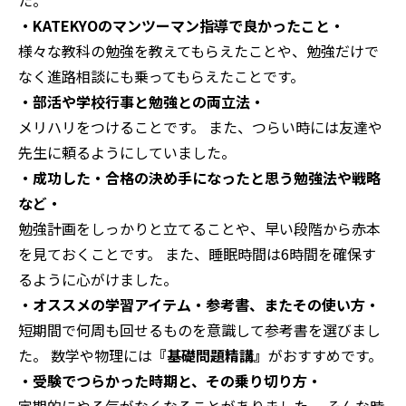
・KATEKYOのマンツーマン指導で良かったこと・
様々な教科の勉強を教えてもらえたことや、勉強だけで
なく進路相談にも乗ってもらえたことです。
・部活や学校行事と勉強との両立法・
メリハリをつけることです。 また、つらい時には友達や
先生に頼るようにしていました。
・成功した・合格の決め手になったと思う勉強法や戦略
など・
勉強計画をしっかりと立てることや、早い段階から赤本
を見ておくことです。 また、睡眠時間は6時間を確保す
るように心がけました。
・オススメの学習アイテム・参考書、またその使い方・
短期間で何周も回せるものを意識して参考書を選びまし
た。 数学や物理には
『基礎問題精講』
がおすすめです。
・受験でつらかった時期と、その乗り切り方・
定期的にやる気がなくなることがありました。 そんな時