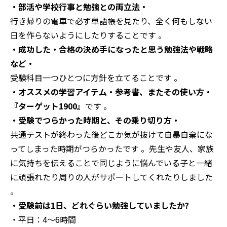
・部活や学校行事と勉強との両立法・
行き帰りの電車で必ず単語帳を見たり、全く何もしない
日を作らないようにしたりすることです 。
・成功した・合格の決め手になったと思う勉強法や戦略
など・
受験科目一つひとつに方針を立てることです 。
・オススメの学習アイテム・参考書、またその使い方・
『ターゲット1900』
です 。
・受験でつらかった時期と、その乗り切り方・
共通テストが終わった後どこか気が抜けて自暴自棄にな
ってしまった時期がつらかったです 。先生や友人、家族
に気持ちを伝えることで同じように悩んでいる子と一緒
に頑張れたり周りの人がサポートしてくれたりしました
。
・受験前は1日、どれぐらい勉強していましたか?
・平日：4〜6時間