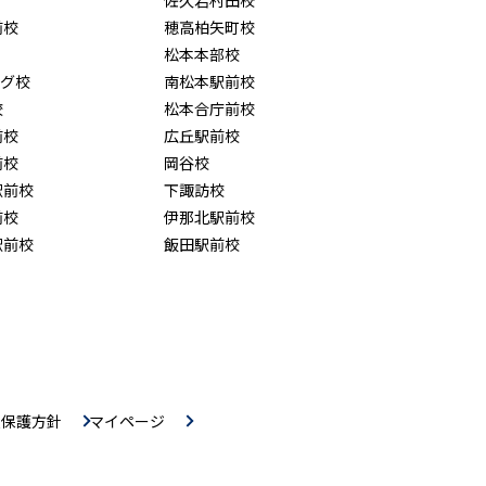
佐久岩村田校
前校
穂高柏矢町校
松本本部校
ング校
南松本駅前校
校
松本合庁前校
前校
広丘駅前校
前校
岡谷校
駅前校
下諏訪校
前校
伊那北駅前校
駅前校
飯田駅前校
報保護方針
マイページ