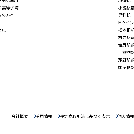
（高校生用）
東御校
Ｏ高等学院
小諸駅
みの方へ
豊科校
Mウイ
対応
松本桐
村井駅
塩尻駅
上諏訪
茅野駅
駒ヶ根
会社概要
採用情報
特定商取引法に基づく表示
個人情