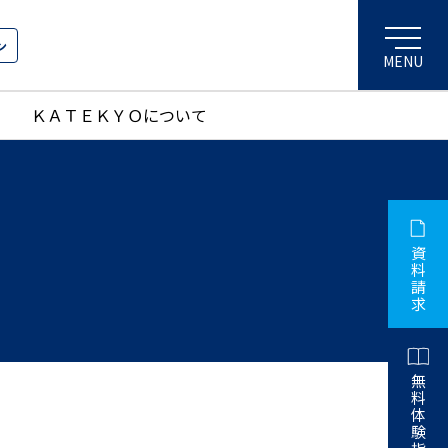
ン
ＫＡＴＥＫＹＯについて
資
料
請
求
無
料
体
験