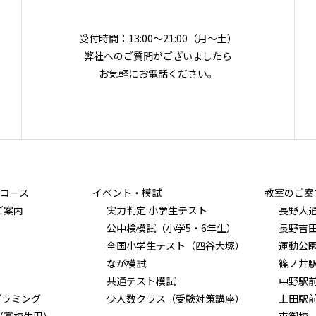
受付時間：13:00～21:00（月〜土）
弊社へのご質問がございましたら
お気軽にお電話ください。
コース
イベント・模試
教室のご案
ご案内
実力判定 小学生テスト
長野大
公中検模試（小学5・6年生）
長野吉
全国小学生テスト（四谷大塚）
運動公
なが模試
篠ノ井
共通テスト模試
中野駅
グラミング
少人数クラス（受験対策講座）
上田駅