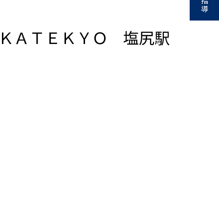
指
導
ＫＡＴＥＫＹＯ 塩尻駅