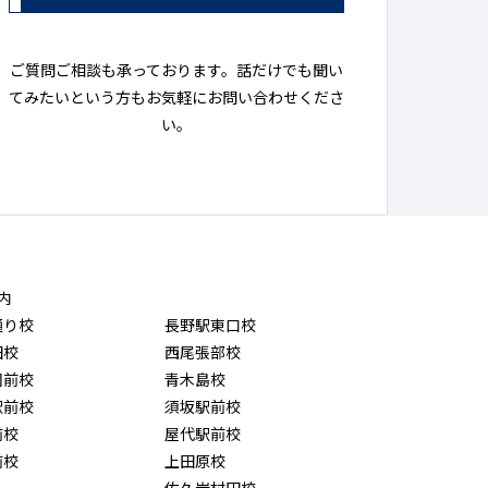
ご質問ご相談も承っております。話だけでも聞い
てみたいという方もお気軽にお問い合わせくださ
い。
内
通り校
長野駅東口校
田校
西尾張部校
園前校
青木島校
駅前校
須坂駅前校
前校
屋代駅前校
前校
上田原校