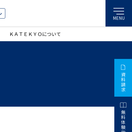
ン
ＫＡＴＥＫＹＯについて
資
料
請
求
無
料
体
験