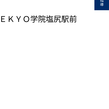
指
導
ＥＫＹＯ学院塩尻駅前