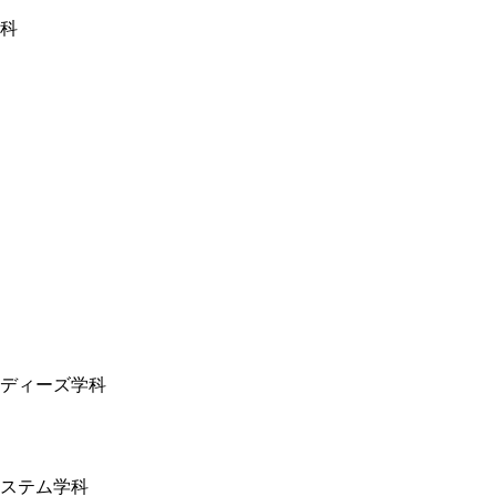
科
ディーズ学科
ステム学科