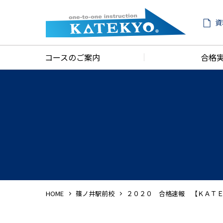
資
コースのご案内
合格
HOME
篠ノ井駅前校
２０２０ 合格速報 【ＫＡＴ