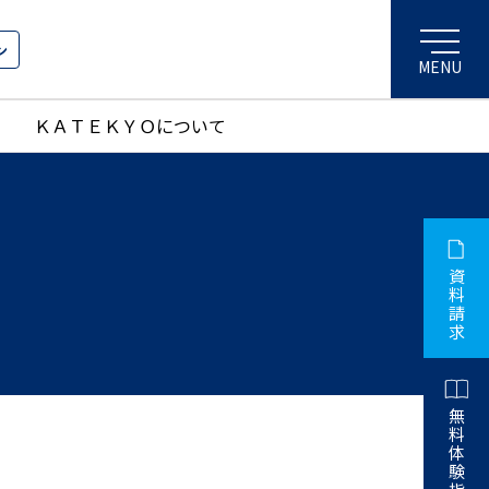
ン
ＫＡＴＥＫＹＯについて
資
料
請
求
無
料
体
験