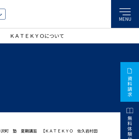
ン
ＫＡＴＥＫＹＯについて
資
料
請
求
無
料
体
沢町 塾 夏期講習 【ＫＡＴＥＫＹＯ 佐久岩村田
験