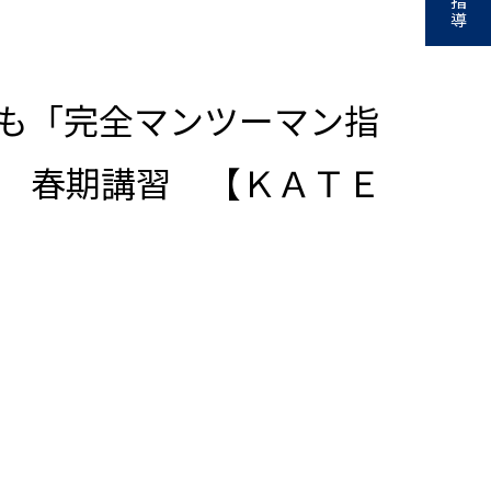
指
導
も「完全マンツーマン指
 春期講習 【ＫＡＴＥ