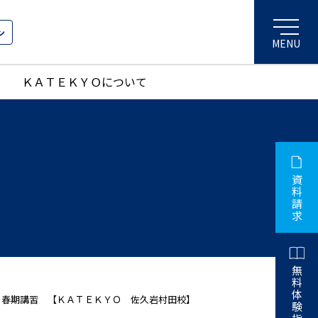
ン
ＫＡＴＥＫＹＯについて
資
料
請
求
無
料
体
 塾 春期講習 【ＫＡＴＥＫＹＯ 佐久岩村田校】
験