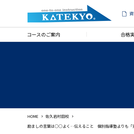
資
コースのご案内
合格
HOME
佐久岩村田校
励ましの言葉は○○よく‥伝えること 個別指導塾よりも