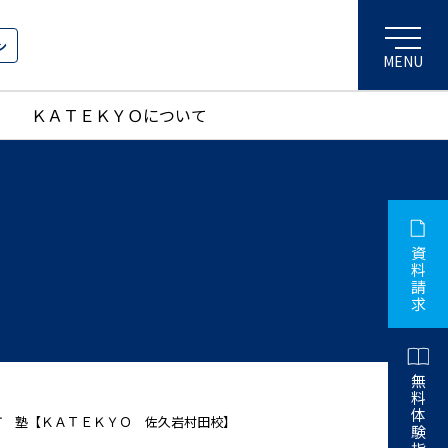
ン
ＫＡＴＥＫＹＯについて
資
料
請
求
無
料
体
沢町 塾【ＫＡＴＥＫＹＯ 佐久岩村田校】
験