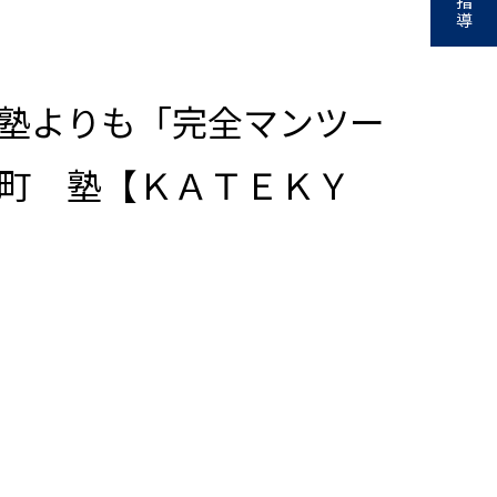
指
導
塾よりも「完全マンツー
町 塾【ＫＡＴＥＫＹ