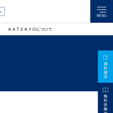
ン
ＫＡＴＥＫＹＯについて
資
料
請
求
無
料
体
験