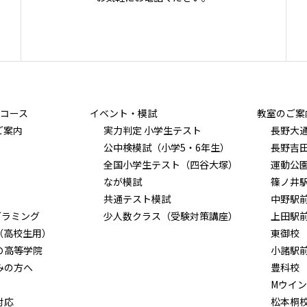
コース
イベント・模試
教室のご案
ご案内
実力判定 小学生テスト
長野大
公中検模試（小学5・6年生）
長野吉
全国小学生テスト（四谷大塚）
運動公
なが模試
篠ノ井
共通テスト模試
中野駅
グラミング
少人数クラス（受験対策講座）
上田駅
（高校生用）
東御校
Ｏ高等学院
小諸駅
みの方へ
豊科校
Mウイ
対応
松本桐