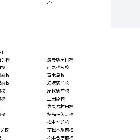
い。
内
通り校
長野駅東口校
田校
西尾張部校
園前校
青木島校
駅前校
須坂駅前校
前校
屋代駅前校
前校
上田原校
佐久岩村田校
前校
穂高柏矢町校
松本本部校
ング校
南松本駅前校
校
松本合庁前校