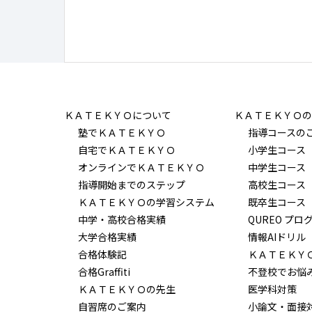
ＫＡＴＥＫＹＯについて
ＫＡＴＥＫＹＯの
塾でＫＡＴＥＫＹＯ
指導コースの
自宅でＫＡＴＥＫＹＯ
小学生コース
オンラインでＫＡＴＥＫＹＯ
中学生コース
指導開始までのステップ
高校生コース
ＫＡＴＥＫＹＯの学習システム
既卒生コース
中学・高校合格実績
QUREO プロ
大学合格実績
情報AIドリル
合格体験記
ＫＡＴＥＫＹ
合格Graffiti
不登校でお悩
ＫＡＴＥＫＹＯの先生
医学科対策
自習席のご案内
小論文・面接