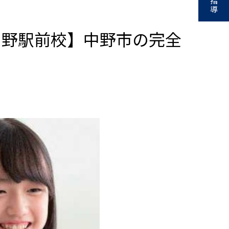
指
導
中野駅前校】中野市の完全