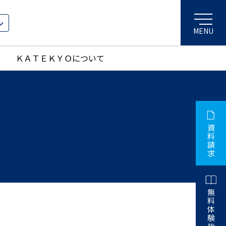
ン
ＫＡＴＥＫＹＯについて
資
料
請
求
無
料
体
験