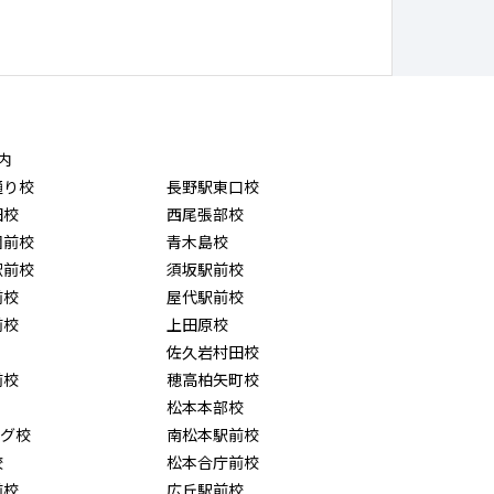
内
通り校
長野駅東口校
田校
西尾張部校
園前校
青木島校
駅前校
須坂駅前校
前校
屋代駅前校
前校
上田原校
佐久岩村田校
前校
穂高柏矢町校
松本本部校
ング校
南松本駅前校
校
松本合庁前校
前校
広丘駅前校