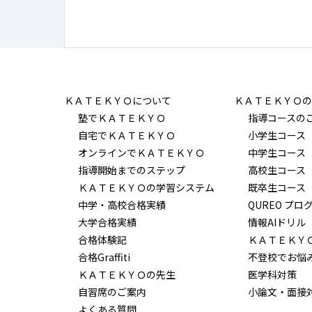
ＫＡＴＥＫＹＯについて
ＫＡＴＥＫＹＯの
塾でＫＡＴＥＫＹＯ
指導コースの
自宅でＫＡＴＥＫＹＯ
小学生コース
オンラインでＫＡＴＥＫＹＯ
中学生コース
指導開始までのステップ
高校生コース
ＫＡＴＥＫＹＯの学習システム
既卒生コース
中学・高校合格実績
QUREO プロ
大学合格実績
情報AIドリル
合格体験記
ＫＡＴＥＫＹ
合格Graffiti
不登校でお悩
ＫＡＴＥＫＹＯの先生
医学科対策
自習席のご案内
小論文・面接
よくある質問