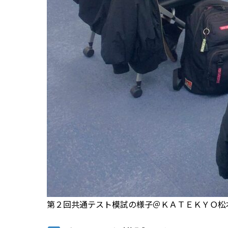
第２回共通テスト模試の様子＠ＫＡＴＥＫＹＯ松