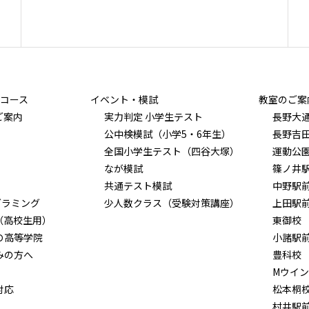
コース
イベント・模試
教室のご案
ご案内
実力判定 小学生テスト
長野大
公中検模試（小学5・6年生）
長野吉
全国小学生テスト（四谷大塚）
運動公
なが模試
篠ノ井
共通テスト模試
中野駅
グラミング
少人数クラス（受験対策講座）
上田駅
（高校生用）
東御校
Ｏ高等学院
小諸駅
みの方へ
豊科校
Mウイ
対応
松本桐
村井駅