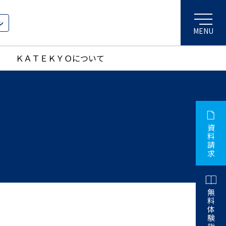
ン
ＫＡＴＥＫＹＯについて
資
料
請
求
無
料
体
験