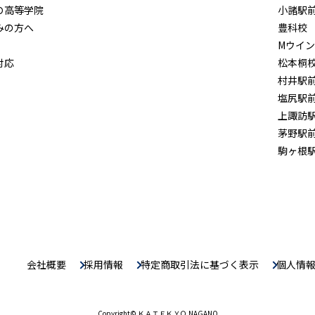
Ｏ高等学院
小諸駅
みの方へ
豊科校
Mウイ
対応
松本桐
村井駅
塩尻駅
上諏訪
茅野駅
駒ヶ根
会社概要
採用情報
特定商取引法に基づく表示
個人情
Copyright
© ＫＡＴＥＫＹＯ NAGANO