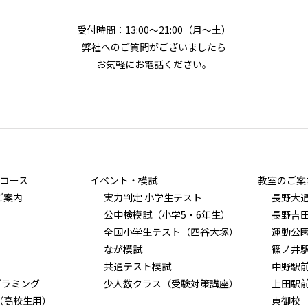
受付時間：13:00～21:00（月〜土）
弊社へのご質問がございましたら
お気軽にお電話ください。
コース
イベント・模試
教室のご案
ご案内
実力判定 小学生テスト
長野大
公中検模試（小学5・6年生）
長野吉
全国小学生テスト（四谷大塚）
運動公
なが模試
篠ノ井
共通テスト模試
中野駅
グラミング
少人数クラス（受験対策講座）
上田駅
（高校生用）
東御校