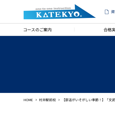
資
コースのご案内
合格
HOME
村井駅前校
【部活がいそがしい季節！】「文