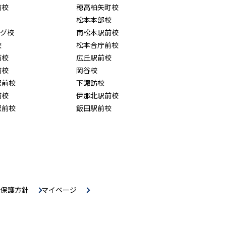
前校
穂高柏矢町校
松本本部校
ング校
南松本駅前校
校
松本合庁前校
前校
広丘駅前校
前校
岡谷校
駅前校
下諏訪校
前校
伊那北駅前校
駅前校
飯田駅前校
報保護方針
マイページ