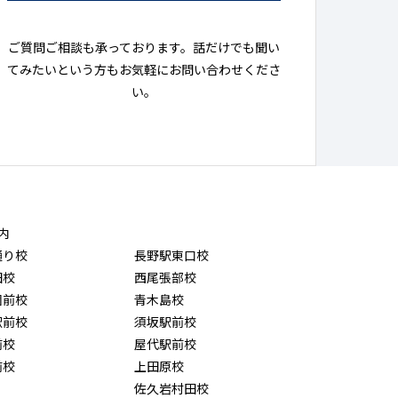
ご質問ご相談も承っております。話だけでも聞い
てみたいという方もお気軽にお問い合わせくださ
い。
内
通り校
長野駅東口校
田校
西尾張部校
園前校
青木島校
駅前校
須坂駅前校
前校
屋代駅前校
前校
上田原校
佐久岩村田校