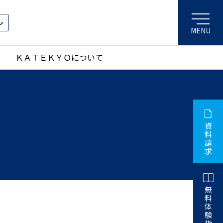
ン
ＫＡＴＥＫＹＯについて
資
料
請
求
無
料
体
験