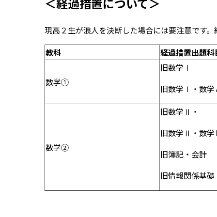
＜経過措置について＞
現高２生が浪人を決断した場合には要注意です。
教科
経過措置出題科
旧数学Ⅰ
数学①
旧数学Ⅰ・数学
旧数学Ⅱ・
旧数学Ⅱ・数学
数学②
旧簿記・会計
旧情報関係基礎