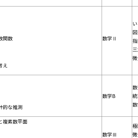
い
図
数関数
数学Ⅱ
指
三
微
考え
数
数学B
統
数
計的な推測
と複素数平面
極
数学Ⅲ
微