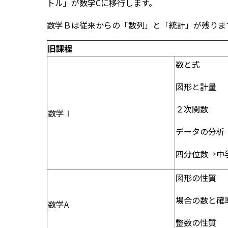
トル」が数学Cに移行します。
数学Ｂは従来からの「数列」と「統計」が残りま
旧課程
数と式
図形と計量
２次関数
数学Ⅰ
データの分析
四分位数→中
図形の性質
場合の数と確
数学A
整数の性質