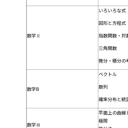
いろいろな式
図形と方程式
数学Ⅱ
指数関数・対
三角関数
微分・積分の
ベクトル
数列
数学B
確率分布と統
平面上の曲線
極限
数学Ⅲ