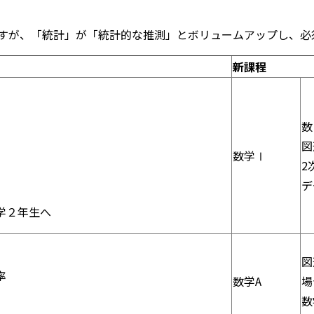
すが、「統計」が「統計的な推測」とボリュームアップし、必
新課程
数
図
数学Ⅰ
2
デ
学２年生へ
図
率
数学A
場
数