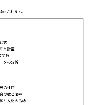
須化されます。
と式
形と計量
次関数
ータの分析
形の性質
合の数と確率
学と人間の活動