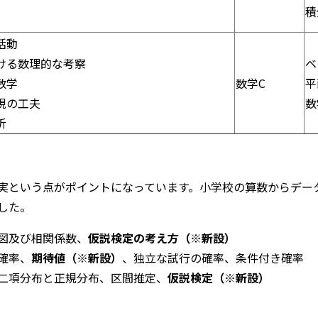
積
活動
ける数理的な考察
ベ
数学
数学C
平
現の工夫
数
析
実という点がポイントになっています。小学校の算数からデー
した。
図及び相関係数、
仮説検定の考え方（※新設）
確率、
期待値（※新設）
、独立な試行の確率、条件付き確率
二項分布と正規分布、区間推定、
仮説検定（※新設）