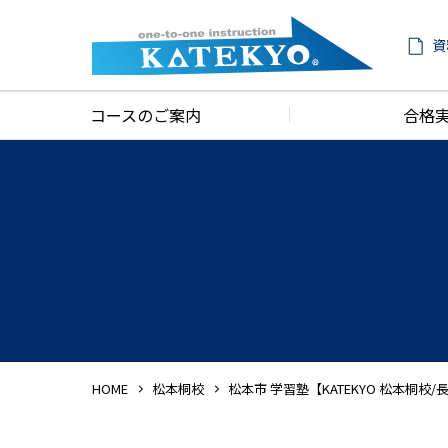
資
コースのご案内
合格
HOME
松本桐校
松本市 学習塾【KATEKYO 松本桐