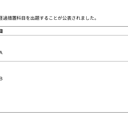
経過措置科目を出題することが公表されました。
目
Ａ
Ｂ