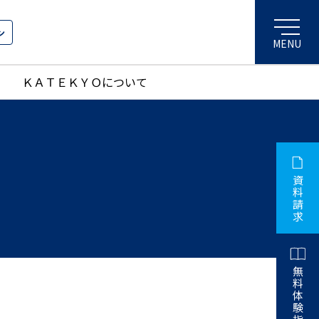
ン
ＫＡＴＥＫＹＯについて
資
料
請
求
無
料
体
験