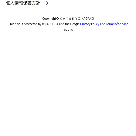
個人情報保護方針
Copyright
© ＫＡＴＥＫＹＯ NAGANO
This site is protected by reCAPTCHA and the Google
Privacy Policy
and
Terms of Service
apply.