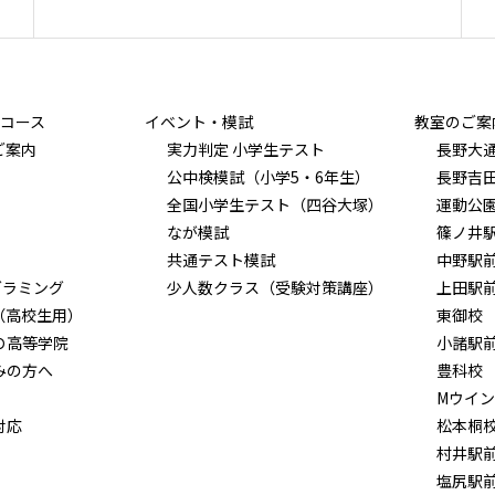
コース
イベント・模試
教室のご案
ご案内
実力判定 小学生テスト
長野大
公中検模試（小学5・6年生）
長野吉
全国小学生テスト（四谷大塚）
運動公
なが模試
篠ノ井
共通テスト模試
中野駅
グラミング
少人数クラス（受験対策講座）
上田駅
（高校生用）
東御校
Ｏ高等学院
小諸駅
みの方へ
豊科校
Mウイ
対応
松本桐
村井駅
塩尻駅