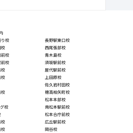
内
通り校
長野駅東口校
田校
西尾張部校
園前校
青木島校
駅前校
須坂駅前校
前校
屋代駅前校
前校
上田原校
佐久岩村田校
前校
穂高柏矢町校
松本本部校
ング校
南松本駅前校
校
松本合庁前校
前校
広丘駅前校
前校
岡谷校