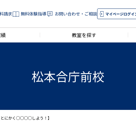
料請求
無料体験指導
お問い合わせ・ご相談
マイページログイ
実績
教室を探す
松本合庁前校
【とにかく◯◯◯◯しよう！】