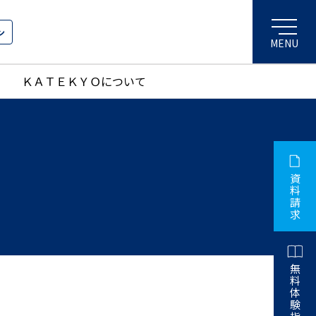
ン
ＫＡＴＥＫＹＯについて
資
料
請
求
無
料
体
験