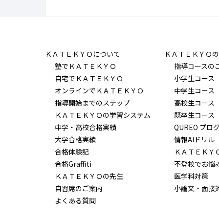
ＫＡＴＥＫＹＯについて
ＫＡＴＥＫＹＯの
塾でＫＡＴＥＫＹＯ
指導コースの
自宅でＫＡＴＥＫＹＯ
小学生コース
オンラインでＫＡＴＥＫＹＯ
中学生コース
指導開始までのステップ
高校生コース
ＫＡＴＥＫＹＯの学習システム
既卒生コース
中学・高校合格実績
QUREO プロ
大学合格実績
情報AIドリル
合格体験記
ＫＡＴＥＫＹ
合格Graffiti
不登校でお悩
ＫＡＴＥＫＹＯの先生
医学科対策
自習席のご案内
小論文・面接
よくある質問