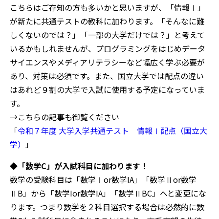
こちらはご存知の方も多いかと思いますが、「情報Ⅰ」
が新たに共通テストの教科に加わります。「そんなに難
しくないのでは？」「一部の大学だけでは？」と考えて
いるかもしれませんが、プログラミングをはじめデータ
サイエンスやメディアリテラシーなど幅広く学ぶ必要が
あり、対策は必須です。また、国立大学では配点の違い
はあれど９割の大学で入試に使用する予定になっていま
す。
→こちらの記事も御覧ください
「
令和７年度 大学入学共通テスト 情報Ⅰ配点（国立大
学）
」
◆
「数学C」が入試科目に加わります！
数学の受験科目は「数学Ⅰor数学IA」「数学Ⅱor数学
ⅡB」から「数学Ior数学IA」「数学ⅡBC」へと変更にな
ります。つまり数学を２科目選択する場合は必然的に数