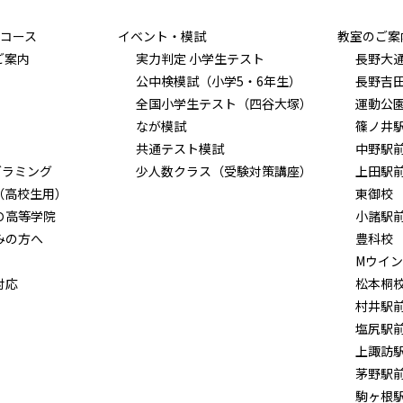
コース
イベント・模試
教室のご案
ご案内
実力判定 小学生テスト
長野大
公中検模試（小学5・6年生）
長野吉
全国小学生テスト（四谷大塚）
運動公
なが模試
篠ノ井
共通テスト模試
中野駅
グラミング
少人数クラス（受験対策講座）
上田駅
（高校生用）
東御校
Ｏ高等学院
小諸駅
みの方へ
豊科校
Mウイ
対応
松本桐
村井駅
塩尻駅
上諏訪
茅野駅
駒ヶ根