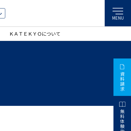
ン
ＫＡＴＥＫＹＯについて
資
料
請
求
無
料
体
験