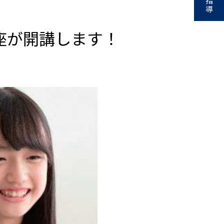
指
導
座が開講します！