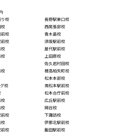
内
通り校
長野駅東口校
田校
西尾張部校
園前校
青木島校
駅前校
須坂駅前校
前校
屋代駅前校
前校
上田原校
佐久岩村田校
前校
穂高柏矢町校
松本本部校
ング校
南松本駅前校
校
松本合庁前校
前校
広丘駅前校
前校
岡谷校
駅前校
下諏訪校
前校
伊那北駅前校
駅前校
飯田駅前校