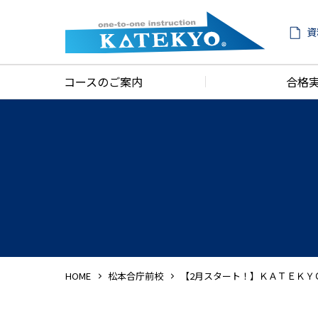
資
コースのご案内
合格
HOME
松本合庁前校
【2月スタート！】ＫＡＴＥＫＹ