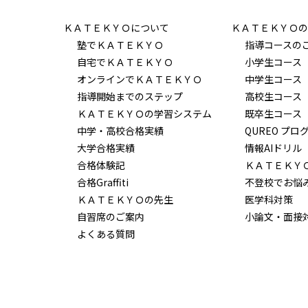
ＫＡＴＥＫＹＯについて
ＫＡＴＥＫＹＯの
塾でＫＡＴＥＫＹＯ
指導コースの
自宅でＫＡＴＥＫＹＯ
小学生コース
オンラインでＫＡＴＥＫＹＯ
中学生コース
指導開始までのステップ
高校生コース
ＫＡＴＥＫＹＯの学習システム
既卒生コース
中学・高校合格実績
QUREO プロ
大学合格実績
情報AIドリル
合格体験記
ＫＡＴＥＫＹ
合格Graffiti
不登校でお悩
ＫＡＴＥＫＹＯの先生
医学科対策
自習席のご案内
小論文・面接
よくある質問