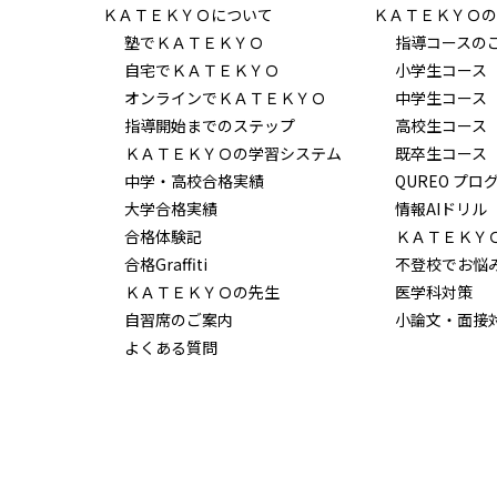
ＫＡＴＥＫＹＯについて
ＫＡＴＥＫＹＯの
塾でＫＡＴＥＫＹＯ
指導コースの
自宅でＫＡＴＥＫＹＯ
小学生コース
オンラインでＫＡＴＥＫＹＯ
中学生コース
指導開始までのステップ
高校生コース
ＫＡＴＥＫＹＯの学習システム
既卒生コース
中学・高校合格実績
QUREO プロ
大学合格実績
情報AIドリル
合格体験記
ＫＡＴＥＫＹ
合格Graffiti
不登校でお悩
ＫＡＴＥＫＹＯの先生
医学科対策
自習席のご案内
小論文・面接
よくある質問