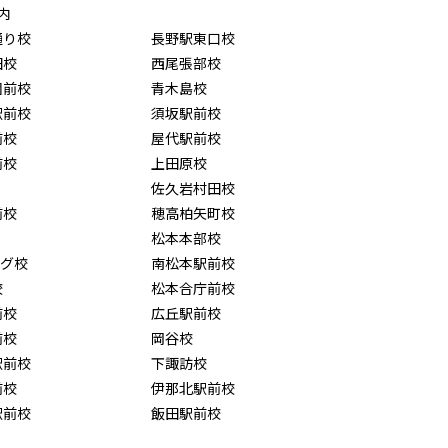
内
通り校
長野駅東口校
田校
西尾張部校
園前校
青木島校
駅前校
須坂駅前校
前校
屋代駅前校
前校
上田原校
佐久岩村田校
前校
穂高柏矢町校
松本本部校
ング校
南松本駅前校
校
松本合庁前校
前校
広丘駅前校
前校
岡谷校
駅前校
下諏訪校
前校
伊那北駅前校
駅前校
飯田駅前校