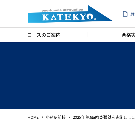
資
コースのご案内
合格
HOME
小諸駅前校
2025年 第6回なが模試を実施し