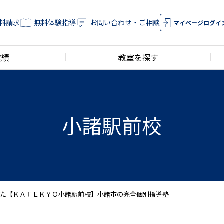
料請求
無料体験指導
お問い合わせ・ご相談
マイページログイ
実績
教室を探す
小諸駅前校
ました【ＫＡＴＥＫＹＯ小諸駅前校】小諸市の完全個別指導塾