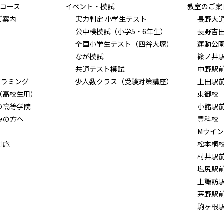
コース
イベント・模試
教室のご案
ご案内
実力判定 小学生テスト
長野大
公中検模試（小学5・6年生）
長野吉
全国小学生テスト（四谷大塚）
運動公
なが模試
篠ノ井
共通テスト模試
中野駅
グラミング
少人数クラス（受験対策講座）
上田駅
（高校生用）
東御校
Ｏ高等学院
小諸駅
みの方へ
豊科校
Mウイ
対応
松本桐
村井駅
塩尻駅
上諏訪
茅野駅
駒ヶ根