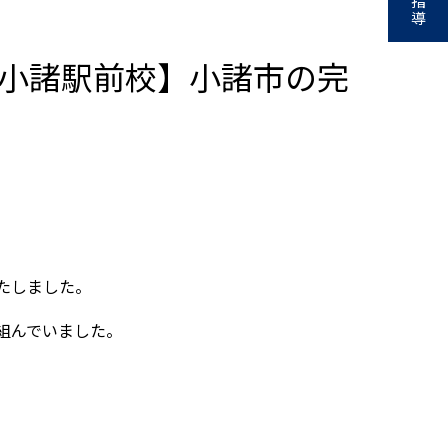
指
導
Ｏ小諸駅前校】小諸市の完
たしました。
組んでいました。