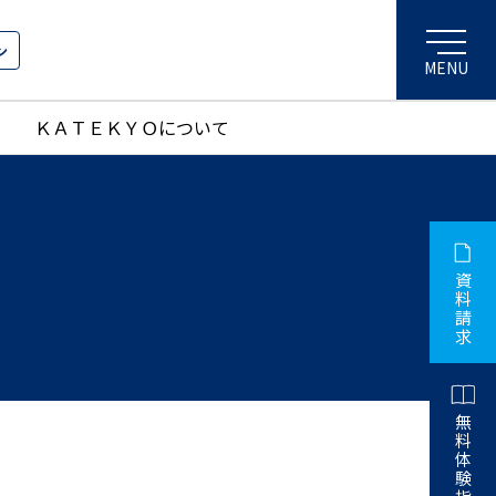
ン
ＫＡＴＥＫＹＯについて
資
料
請
求
無
料
体
験