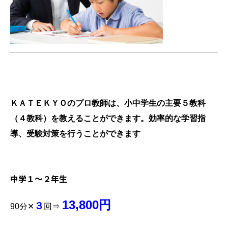
中1・2年生トライアル
ＫＡＴＥＫＹＯのプロ教師は、小中学生の主要５教科
（４教科）を教えることができます。効率的な学習指
導、受験対策を行うことができます
中学１～２
年生
13,800円
３
90
分✕
回⇒