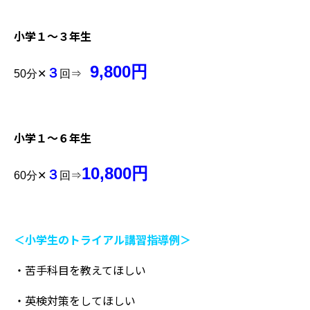
小学１～３年生
9,800円
３
50
分✕
回⇒
小学１～６年生
10,800円
３
60分✕
回⇒
＜小学生のトライアル講習指導例＞
・苦手科目を教えてほしい
・英検対策をしてほしい