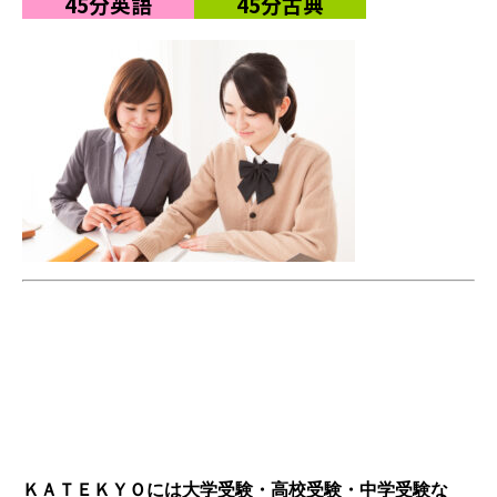
45分英語
45分古典
＜ＫＡＴＥＫＹＯの合格実績＞
ＫＡＴＥＫＹＯには大学受験・高校受験・中学受験な