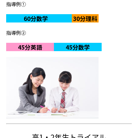
指導例①
60分数学
30分理科
指導例②
45分英語
45分数学
高1・2年生トライアル