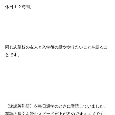
休日１２時間。
やる気を維持するためにしていたことは？
同じ志望校の友人と入学後の話ややりたいことを語るこ
とです。
オススメの学習アイテム・参考書とその使い方を教えて
ください
【速読英熟語】を毎日通学のときに音読していました。
英語の長文を読むスピードが上がるのでオススメです。