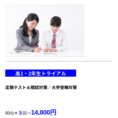
高1・2年生トライアル
定期テスト＆模試対策／大学受験対策
14,800円
３
90
分✕
回⇒