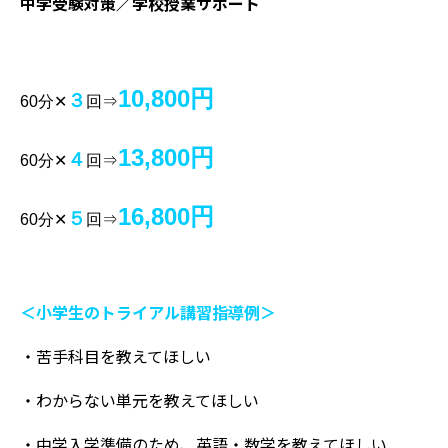
中学受験対策／学校授業サポート
10,800円
３
60
分✕
回⇒
13,800円
４
60分✕
回⇒
16,800円
５
60分✕
回⇒
＜小学生のトライアル講習指導例＞
・苦手科目を教えてほしい
・わからない単元を教えてほしい
・中学入学準備のため、英語・数学を教えてほしい