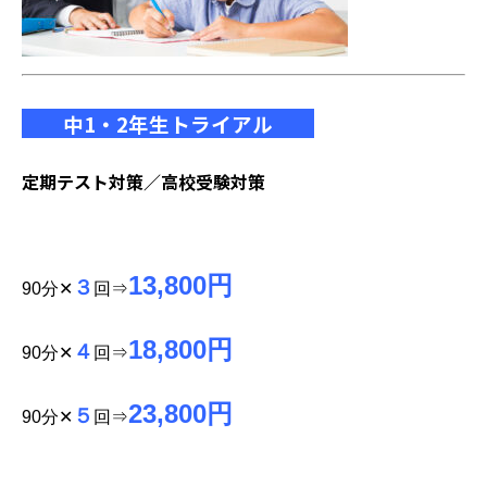
中1・2年生トライアル
定期テスト対策／高校受験対策
13,800円
３
90
分✕
回⇒
18,800円
４
90分✕
回⇒
23,800円
５
90分✕
回⇒